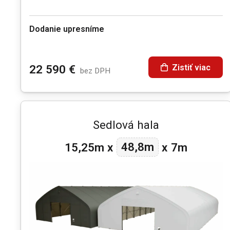
Dodanie upresníme
Zistiť viac
22 590
€
bez DPH
Sedlová hala
48,8m
15,25m
x
x
7m