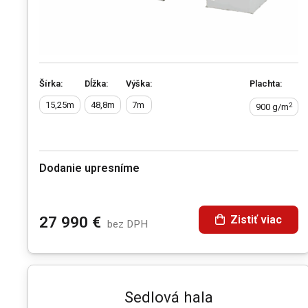
Šírka:
Dĺžka:
Výška:
Plachta:
15,25m
48,8m
7m
2
900 g/m
Dodanie upresníme
Zistiť viac
27 990
€
bez DPH
Sedlová hala