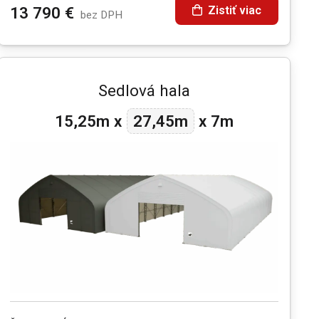
Zistiť viac
13 790
€
bez DPH
Sedlová hala
27,45m
15,25m
x
x
7m