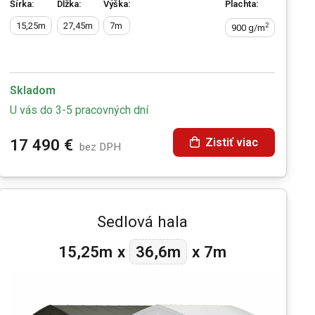
Šírka:
Dĺžka:
Výška:
Plachta:
15,25m
27,45m
7m
2
900 g/m
Skladom
U vás do 3-5 pracovných dní
Zistiť viac
17 490
€
bez DPH
Sedlová hala
36,6m
15,25m
x
x
7m