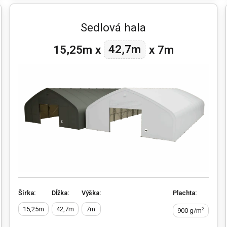
Sedlová hala
42,7m
15,25m
x
x
7m
Šírka:
Dĺžka:
Výška:
Plachta:
15,25m
42,7m
7m
2
900 g/m