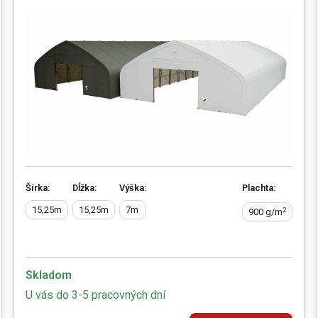
Šírka:
Dĺžka:
Výška:
Plachta:
15,25m
15,25m
7m
2
900 g/m
Skladom
U vás do 3-5 pracovných dní