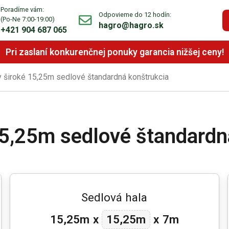
Poradíme vám:
Odpovieme do 12 hodín:
(Po-Ne 7:00-19:00)
hagro@hagro.sk
+421 904 687 065
Pri zaslaní konkurenčnej ponuky garancia nižšej ceny!
y široké 15,25m sedlové štandardná konštrukcia
15,25m sedlové štandardn
Sedlová hala
15,25m
15,25m
x
x
7m