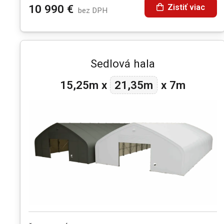
Zistiť viac
10 990
€
bez DPH
Sedlová hala
21,35m
15,25m
x
x
7m