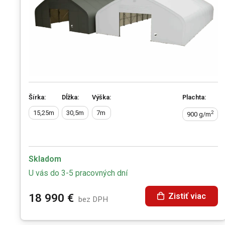
Šírka:
Dĺžka:
Výška:
Plachta:
15,25m
30,5m
7m
2
900 g/m
Skladom
U vás do 3-5 pracovných dní
Zistiť viac
18 990
€
bez DPH