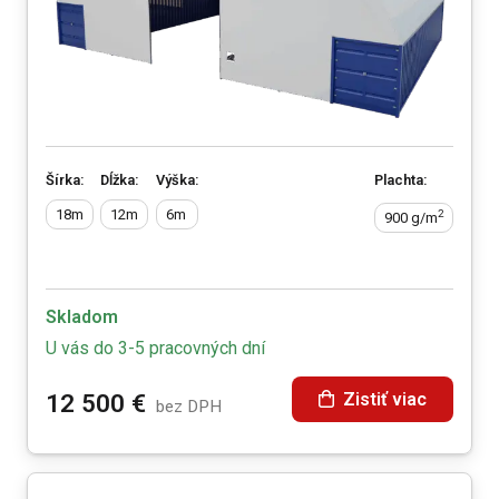
Šírka:
Dĺžka:
Výška:
Plachta:
18m
12m
6m
2
900 g/m
Skladom
U vás do 3-5 pracovných dní
Zistiť viac
12 500
€
bez DPH