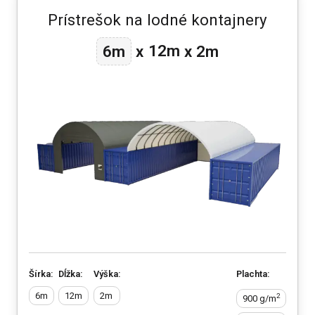
Prístrešok na lodné kontajnery
12m
6m
x
x
2m
Šírka:
Dĺžka:
Výška:
Plachta:
6m
12m
2m
2
900 g/m