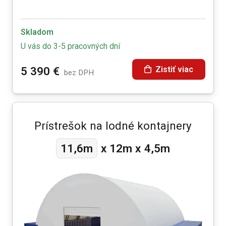
Skladom
U vás do 3-5 pracovných dní
Zistiť viac
5 390
€
bez DPH
Prístrešok na lodné kontajnery
12m
11,6m
x
x
4,5m