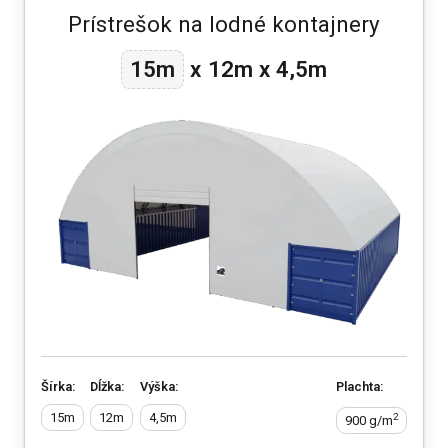
Prístrešok na lodné kontajnery
12m
15m
x
x
4,5m
Šírka:
Dĺžka:
Výška:
Plachta:
15m
12m
4,5m
2
900 g/m