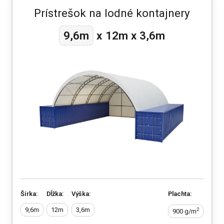
Prístrešok na lodné kontajnery
12m
9,6m
x
x
3,6m
Šírka:
Dĺžka:
Výška:
Plachta:
9,6m
12m
3,6m
2
900 g/m