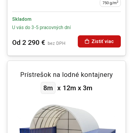
2
750 g/m
Skladom
U vás do 3-5 pracovných dní
Zistiť viac
Od
2 290
€
bez DPH
Prístrešok na lodné kontajnery
12m
8m
x
x
3m