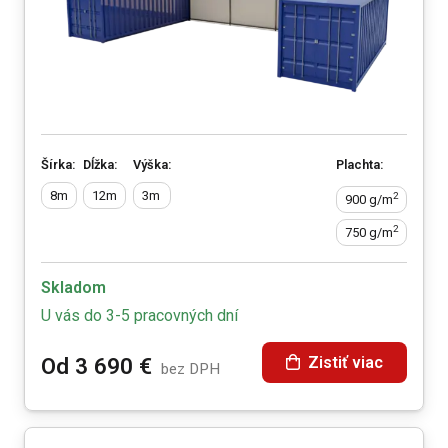
Šírka:
Dĺžka:
Výška:
Plachta:
8m
12m
3m
2
900 g/m
2
750 g/m
Skladom
U vás do 3-5 pracovných dní
Zistiť viac
Od
3 690
€
bez DPH