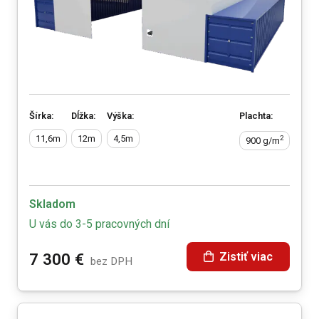
Šírka:
Dĺžka:
Výška:
Plachta:
11,6m
12m
4,5m
2
900 g/m
Skladom
U vás do 3-5 pracovných dní
Zistiť viac
7 300
€
bez DPH