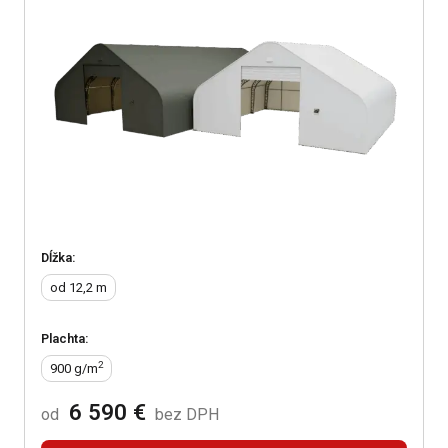
Dĺžka:
od 12,2
m
Plachta:
2
900
g/m
6 590 €
od
bez DPH