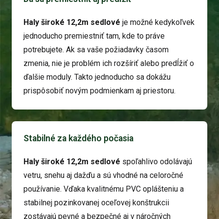
Haly široké 12,2m sedlové
je možné kedykoľvek
jednoducho premiestniť tam, kde to práve
potrebujete. Ak sa vaše požiadavky časom
zmenia, nie je problém ich rozšíriť alebo predĺžiť o
ďalšie moduly. Takto jednoducho sa dokážu
prispôsobiť novým podmienkam aj priestoru.
Stabilné za každého počasia
Haly široké 12,2m sedlové
spoľahlivo odolávajú
vetru, snehu aj dažďu a sú vhodné na celoročné
používanie. Vďaka kvalitnému PVC oplášteniu a
stabilnej pozinkovanej oceľovej konštrukcii
zostávajú pevné a bezpečné aj v náročných