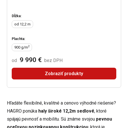
Dĺžka:
od 12,2
m
Plachta:
2
900
g/m
9 990 €
od
bez DPH
Zobraziť produkty
Hľadáte flexibilné, kvalitné a cenovo výhodné riešenie?
HAGRO ponúka
haly široké 12,2m sedlové
, ktoré
spájajú pevnosť a mobilitu. Sú známe svojou
pevnou
oceľovou pozinkovanou konštrukciou
, ktorá je