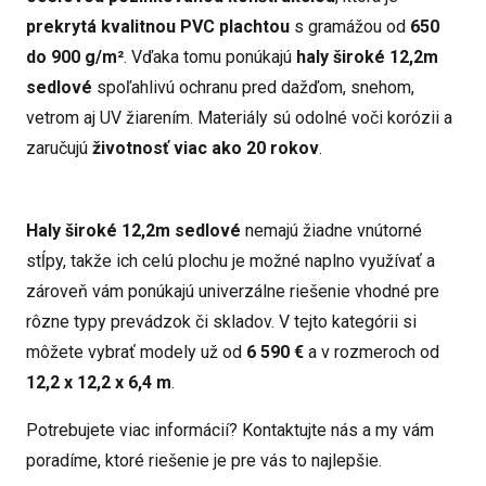
prekrytá kvalitnou PVC plachtou
s gramážou od
650
do 900 g/m²
. Vďaka tomu ponúkajú
haly široké 12,2m
sedlové
spoľahlivú ochranu pred dažďom, snehom,
vetrom aj UV žiarením. Materiály sú odolné voči korózii a
zaručujú
životnosť viac ako 20 rokov
.
Haly široké 12,2m sedlové
nemajú žiadne vnútorné
stĺpy, takže ich celú plochu je možné naplno využívať a
zároveň vám ponúkajú univerzálne riešenie vhodné pre
rôzne typy prevádzok či skladov. V tejto kategórii si
môžete vybrať modely už od
6 590 €
a v rozmeroch od
12,2 x 12,2 x 6,4 m
.
Potrebujete viac informácií? Kontaktujte nás a my vám
poradíme, ktoré riešenie je pre vás to najlepšie.