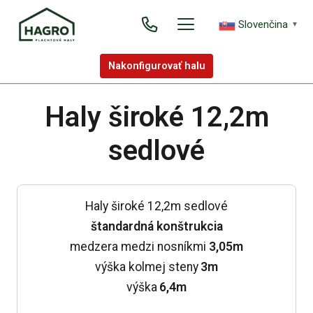
Slovenčina
▼
Nakonfigurovať halu
Haly široké 12,2m
sedlové
Haly široké 12,2m sedlové
štandardná konštrukcia
medzera medzi nosníkmi
3,05m
výška kolmej steny
3m
výška
6,4m