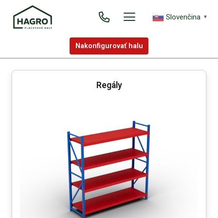
Slovenčina
▼
Nakonfigurovať halu
Regály