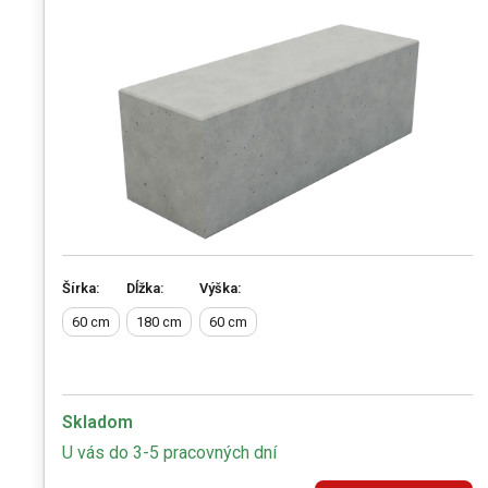
Šírka:
Dĺžka:
Výška:
60 cm
180 cm
60 cm
Skladom
U vás do 3-5 pracovných dní