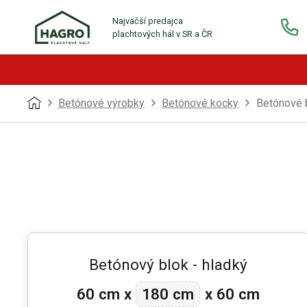
Najväčší predajca
plachtových hál v SR a ČR
Betónové výrobky
Betónové kocky
Betónové b
Betónový blok - hladký
180 cm
60 cm
x
x
60 cm