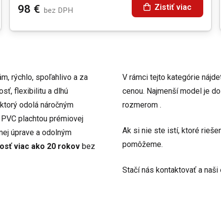
Zistiť viac
98
€
bez DPH
m, rýchlo, spoľahlivo a za
V rámci tejto kategórie nájd
sť, flexibilitu a dlhú
cenou. Najmenší model je d
 ktorý odolá náročným
rozmerom
.
 PVC plachtou prémiovej
Ak si nie ste istí, ktoré rie
znej úprave a odolným
pomôžeme.
osť viac ako 20 rokov
bez
Stačí nás kontaktovať a naš