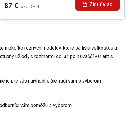
Zistiť viac
87
€
bez DPH
ete
niekoľko
rôznych modelov, ktoré sa líšia veľkosťou aj
ostupný už od
, s rozmermi od
až po najväčší variant s
šenie je pre vás najvhodnejšie, radi vám s výberom
i odborníci vám pomôžu s výberom.