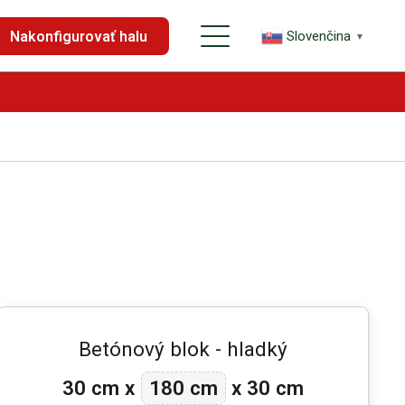
Nakonfigurovať halu
Slovenčina
▼
Betónový blok - hladký
180 cm
30 cm
x
x
30 cm