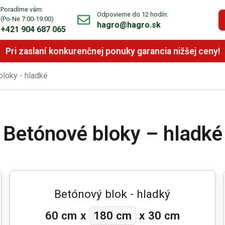
Poradíme vám:
Odpovieme do 12 hodín:
(Po-Ne 7:00-19:00)
hagro@hagro.sk
+421 904 687 065
Pri zaslaní konkurenčnej ponuky garancia nižšej ceny!
loky - hladké
Betónové bloky – hladké
Betónový blok - hladký
180 cm
60 cm
x
x
30 cm