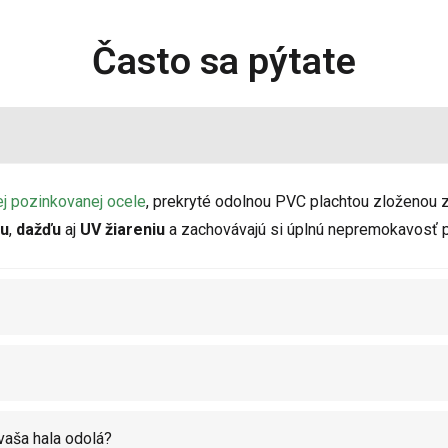
Často sa pýtate
ej pozinkovanej ocele
, prekryté odolnou PVC plachtou zloženou z
u
,
dažďu
aj
UV žiareniu
a zachovávajú si úplnú nepremokavosť po
vaša hala odolá?