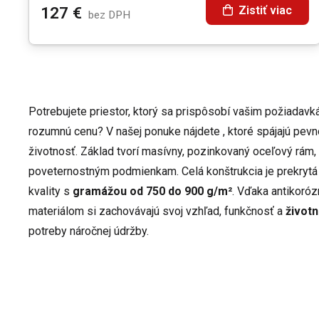
Zistiť viac
127
€
bez DPH
Potrebujete priestor, ktorý sa prispôsobí vašim požiadavká
rozumnú cenu? V našej ponuke nájdete
, ktoré spájajú pevno
životnosť. Základ tvorí masívny, pozinkovaný oceľový rám,
poveternostným podmienkam. Celá konštrukcia je prekrytá
kvality s
gramážou od 750 do 900 g/m²
. Vďaka antikoró
materiálom si
zachovávajú svoj vzhľad, funkčnosť a
životn
potreby náročnej údržby.