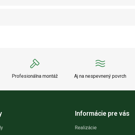
Profesionálna montáž
Aj na nespevnený povrch
y
Informácie pre vás
ly
Realizácie