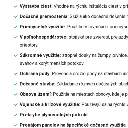
Výstavba ciest:
Vhodné na rýchlu inštaláciu ciest v p
Dočasné premostenia:
Slúžia ako dočasné riešenie 
Priemyselné využitie:
Použitie v továrňach, priemys
V poľnohospodárstve:
stojiská pre zvieratá, prejazd
priestory.
Súkromné využitie:
stropné dosky na žumpy, pivnice
svahov a korýt menších potokov.
Ochrana pôdy:
Prevencia erózie pôdy na stavbách ale
Dočasné stavby:
Zakladanie rôznych dočasných objekt
Obnova území:
Použitie na miestach obnovy, kde je pot
Vojenské a krízové využitie:
Používajú sa na rýchle v
Prekrytie plynovodných potrubí
Prenájom panelov na špecifické dočasné využitia