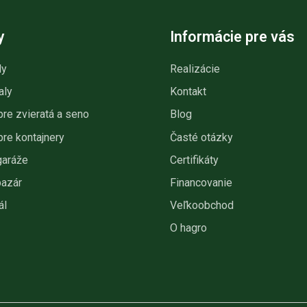
y
Informácie pre vás
ly
Realizácie
aly
Kontakt
pre zvieratá a seno
Blog
pre kontajnery
Časté otázky
garáže
Certifikáty
bazár
Financovanie
ál
Veľkoobchod
O hagro