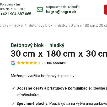
Poradíme vám:
Odpovieme do 12 hodín:
(Po-Ne 7:00-19:00)
hagro@hagro.sk
+421 904 687 065
loky - hladké
Betónový blok – hladký 30 cm x 180 cm x 30 
Betónový blok – hladký
30 cm
x
180 cm
x
30 c
5.0
186 recenzií
Možnosti využitia betónových panelov
Dočasné cesty a prístupové komunikácie:
Ideálne 
infraštruktúrou.
Spevnené plochy:
Používajú sa na vytváranie parkoví