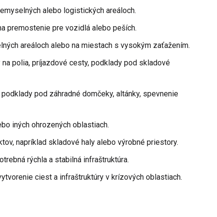
riemyselných alebo logistických areáloch.
na premostenie pre vozidlá alebo peších.
elných areáloch alebo na miestach s vysokým zaťažením.
y na polia, príjazdové cesty, podklady pod skladové
, podklady pod záhradné domčeky, altánky, spevnenie
bo iných ohrozených oblastiach.
ov, napríklad skladové haly alebo výrobné priestory.
rebná rýchla a stabilná infraštruktúra.
ytvorenie ciest a infraštruktúry v krízových oblastiach.