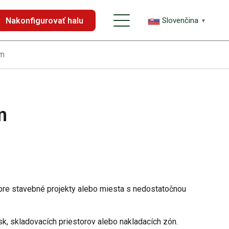
Nakonfigurovať halu
Slovenčina
▼
cm
m
pre stavebné projekty alebo miesta s nedostatočnou
sk, skladovacích priestorov alebo nakladacích zón.