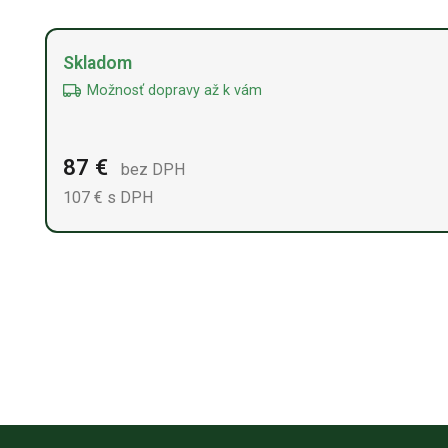
Alternative:
Skladom
Možnosť dopravy až k vám
87
€
bez DPH
107
€ s DPH