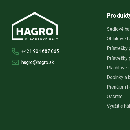
Produkt
Sedlové ha
Oblúkové h
Prístrešky 
+421 904 687 065
Prístrešky 
hagro@hagro.sk
Plachtové 
Doplnky a 
Prenájom h
Ostatné
Využitie hál