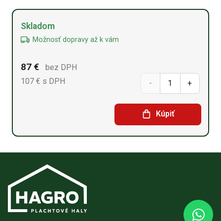
Alternative:
Skladom
Možnosť dopravy až k vám
87
€
bez DPH
107
€ s DPH
množstvo
Betónový
Kúpiť
blok
40
cm x
150
cm x
60