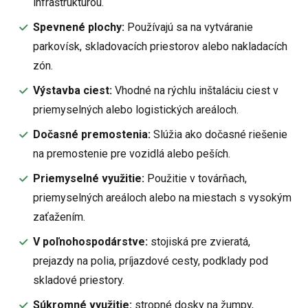
infraštruktúrou.
Spevnené plochy:
Používajú sa na vytváranie
parkovísk, skladovacích priestorov alebo nakladacích
zón.
Výstavba ciest:
Vhodné na rýchlu inštaláciu ciest v
priemyselných alebo logistických areáloch.
Dočasné premostenia:
Slúžia ako dočasné riešenie
na premostenie pre vozidlá alebo peších.
Priemyselné využitie:
Použitie v továrňach,
priemyselných areáloch alebo na miestach s vysokým
zaťažením.
V poľnohospodárstve:
stojiská pre zvieratá,
prejazdy na polia, príjazdové cesty, podklady pod
skladové priestory.
Súkromné využitie:
stropné dosky na žumpy,