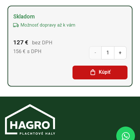
Alternative:
Skladom
Možnosť dopravy až k vám
127
€
bez DPH
156
€ s DPH
množstvo
Betónový
Kúpiť
blok
60
cm x
180
cm x
60