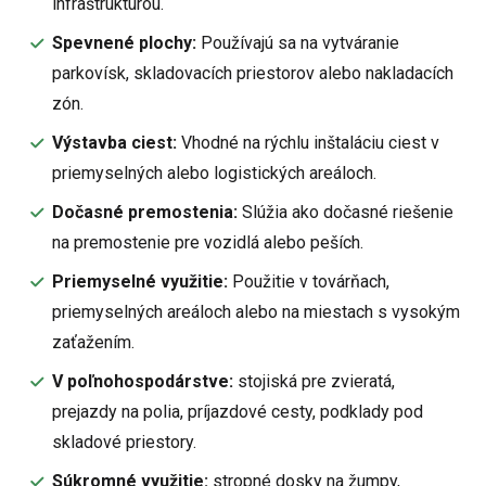
infraštruktúrou.
Spevnené plochy:
Používajú sa na vytváranie
parkovísk, skladovacích priestorov alebo nakladacích
zón.
Výstavba ciest:
Vhodné na rýchlu inštaláciu ciest v
priemyselných alebo logistických areáloch.
Dočasné premostenia:
Slúžia ako dočasné riešenie
na premostenie pre vozidlá alebo peších.
Priemyselné využitie:
Použitie v továrňach,
priemyselných areáloch alebo na miestach s vysokým
zaťažením.
V poľnohospodárstve:
stojiská pre zvieratá,
prejazdy na polia, príjazdové cesty, podklady pod
skladové priestory.
Súkromné využitie:
stropné dosky na žumpy,