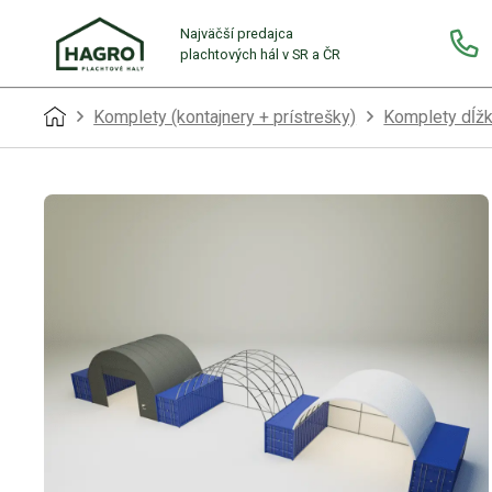
Najväčší predajca
plachtových hál v SR a ČR
Komplety (kontajnery + prístrešky)
Komplety dĺž