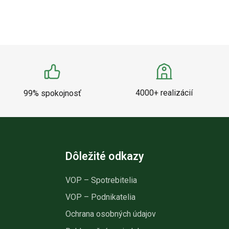
4000+ realizácií
99% spokojnosť
Dôležité odkazy
VOP – Spotrebitelia
VOP – Podnikatelia
Ochrana osobných údajov