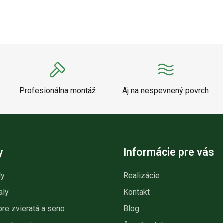
Profesionálna montáž
Aj na nespevnený povrch
y
Informácie pre vás
ly
Realizácie
aly
Kontakt
pre zvieratá a seno
Blog