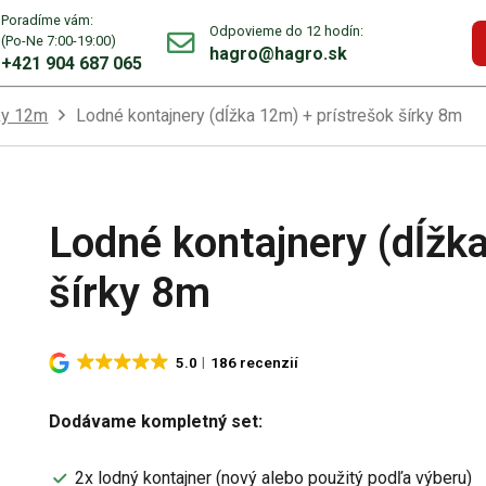
Poradíme vám:
Odpovieme do 12 hodín:
(Po-Ne 7:00-19:00)
hagro@hagro.sk
+421 904 687 065
ky 12m
Lodné kontajnery (dĺžka 12m) + prístrešok šírky 8m
Lodné kontajnery (dĺžk
šírky 8m
5.0
186 recenzií
Dodávame kompletný set:
2x lodný kontajner (nový alebo použitý podľa výberu)