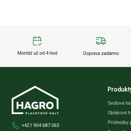
Montáž už od 4 hod
Doprava zadarmo
Produkt
Sedlové ha
Oblúkové h
Prístrešky 
+421 904 687 065