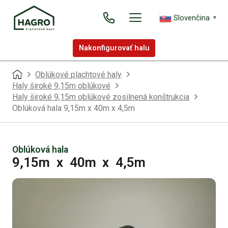
Slovenčina
▼
Nakonfigurovať halu
Oblúkové plachtové haly
Haly široké 9,15m oblúkové
Haly široké 9,15m oblúkové zosilnená konštrukcia
Oblúková hala 9,15m x 40m x 4,5m
Oblúková hala
9,15m
x
40m
x
4,5m