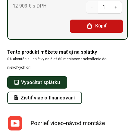
12 903
€
s DPH
množstvo
Oblúková
Kúpiť
hala
9,15m
Tento produkt môžete mať aj na splátky
x
0% akontácia • splátky na 6 až 60 mesiacov • schválenie do
40m
niekoľkých dní
x
Vypočítať splátku
4,5m
Zistiť viac o financovaní
Pozrieť video-návod montáže