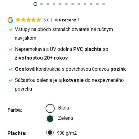
5.0
186 recenzií
Vstupy na oboch stranách otvárateľné ručným
navijákom
Nepremokavá a UV odolná
PVC plachta
so
životnosťou 20+ rokov
Oceľová
konštrukcia s povrchovou úpravou
pozink
Súčasťou balenia je aj
kotvenie
do nespevneného
povrchu
Biela
Farba
Zelená
Select pa_plachta
Plachta
900 g/m2 option for pa_plach
900 g/m2