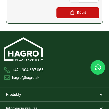
Security
Kúpiť
lock
+421 904 687 065
hagro@hagro.sk
Produkty
Informácie pre vás