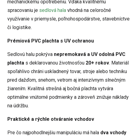
mechanickému opotrebeniu. Vďaka kvalitnému
spracovaniu je
sedlová hala
vhodná na celoročné
využívanie v priemysle, poľnohospodárstve, stavebníctve
či logistike.
Prémiová PVC plachta s UV ochranou
Sedlovú halu pokrýva
nepremokavá a UV odolná PVC
plachta
s deklarovanou životnosťou
20+ rokov
. Materiál
spoľahlivo chráni uskladnený tovar, stroje alebo techniku
pred dažďom, snehom, vetrom aj intenzívnym slnečným
žiarením. Kvalitná strešná aj bočná plachta vytvára
optimálne vnútorné podmienky a zároveň znižuje náklady
na údržbu.
Praktické a rýchle otváranie vchodov
Pre čo najpohodlnejšiu manipuláciu má hala
dva vchody