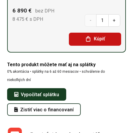
6 890
€
bez DPH
8 475
€
s DPH
množstvo
Sedlová
Kúpiť
hala
10m
Tento produkt môžete mať aj na splátky
x
0% akontácia • splátky na 6 až 60 mesiacov • schválenie do
12,2m
niekoľkých dní
x
Vypočítať splátku
6,1m
Zistiť viac o financovaní