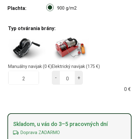
Select pa_plachta
Plachta
900 g/m2 option for pa_plach
900 g/m2
Typ otvárania brány:
Manuálny navijak
(0 €)
Elektrický navijak
(175 €)
-
+
0
€
Alternative:
Skladom, u vás do 3–5 pracovných dní
Doprava ZADARMO