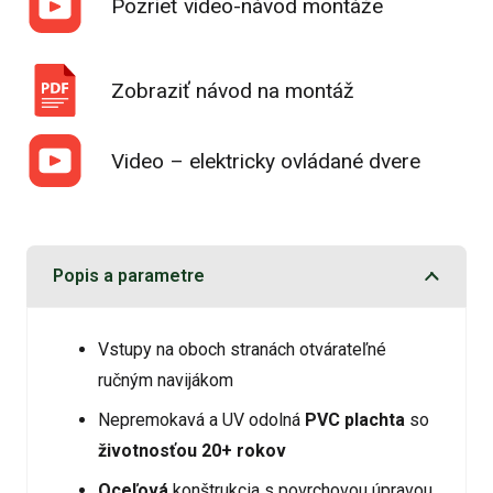
Pozrieť video-návod montáže
Zobraziť návod na montáž
Video – elektricky ovládané dvere
Popis a parametre
Vstupy na oboch stranách otvárateľné
ručným navijákom
Nepremokavá a UV odolná
PVC plachta
so
životnosťou 20+ rokov
Oceľová
konštrukcia s povrchovou úpravou