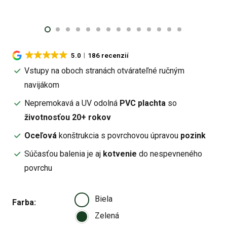
5.0
186 recenzií
Vstupy na oboch stranách otvárateľné ručným
navijákom
Nepremokavá a UV odolná
PVC plachta
so
životnosťou 20+ rokov
Oceľová
konštrukcia s povrchovou úpravou
pozink
Súčasťou balenia je aj
kotvenie
do nespevneného
povrchu
Biela
Farba
Zelená