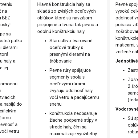
tveniu
Hlavná konštrukcia haly sa
Pevné spoj
ť na
skladá zo zvislých oceľových
vysokú celk
u BEZ
oblúkov, ktoré sú navzájom
odolnosť v
dosky!
prepojené a tvoria tak pevnú a
počasiu v
odolnú konštrukciu haly
zošróbovan
pe sa
konštrukci
stná pätka
Starostlivo tvarované
maticami,
i dierami
oceľové trubky s
znížené ná
ktorá
presnými dierami na
tu haly a
šróbovanie
Jednotlivé
 jej
Pevné rúry spájajúce
Zast
segmenty spolu s
Zošr
 pomocou
oceľovými rúrami
2 šr
h
zvyšujú odolnosť haly
samo
tviacich
voči vetru a padajúcemu
(teda
sa nabijú do
snehu.
Vodorovné
cifickým
konštrukcia neobsahuje
 čomu
Sú s
žiadne podperné stĺpy v
evnosť a
obl
strede haly, čím sa
voči vetru
robu
maximalizuje využiteľný