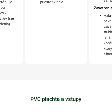
samo
etónu je
priestor v hale.
cou
Zavetrenie
iev /
Hala
tiev (nie
pevn
lenia)
zave
trub
laná
konš
ktorý
siln
PVC plachta a vstupy