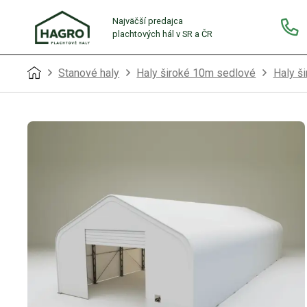
Najväčší predajca
plachtových hál v SR a ČR
Stanové haly
Haly široké 10m sedlové
Haly š