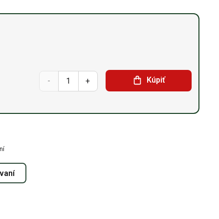
množstvo
Kúpiť
Sedlová
hala
10m
ní
x
ovaní
54,9m
x
6,1m