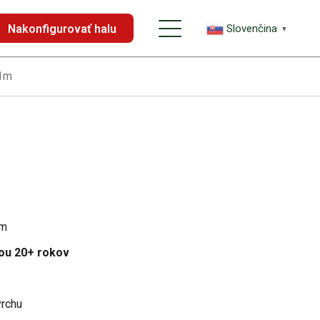
Nakonfigurovať halu
Slovenčina
▼
,1m
om
ou 20+ rokov
rchu