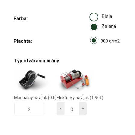
Biela
Farba
Zelená
Select pa_plachta
Plachta
900 g/m
900 g/m2
Typ otvárania brány:
Manuálny navijak
(0 €)
Elektrický navijak
(175 €)
-
+