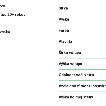
kom
Šírka
sťou 20+ rokov
Výška
Farba
ovrchu
Plachta
Šírka vstupu
Výška vstupu
Odolnosť voči vetru
Vzdialenosť medzi nosník
Výška kolmej steny