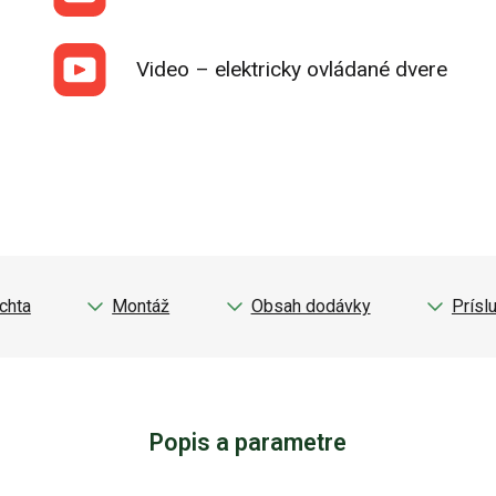
Video – elektricky ovládané dvere
chta
Montáž
Obsah dodávky
Prísl
Popis a parametre