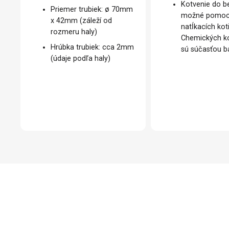
Kotvenie do b
Priemer trubiek: ø 70mm
možné pomo
x 42mm (záleží od
natĺkacích kot
rozmeru haly)
Chemických ko
Hrúbka trubiek: cca 2mm
sú súčasťou ba
(údaje podľa haly)