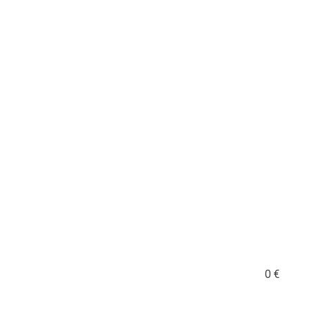
2 option for pa_plachta
0
€