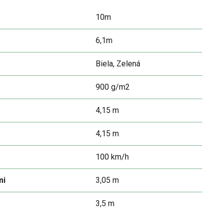
10m
6,1m
Biela, Zelená
900 g/m2
4,15 m
4,15 m
100 km/h
mi
3,05 m
3,5 m