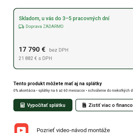
Alternative:
Skladom, u vás do 3–5 pracovných dní
Doprava ZADARMO
17 790
€
bez DPH
21 882
€
s DPH
Tento produkt môžete mať aj na splátky
0% akontácia • splátky na 6 až 60 mesiacov • schválenie do niekoľkých d
Vypočítať splátku
Zistiť viac o financ
Pozrieť video-návod montáže