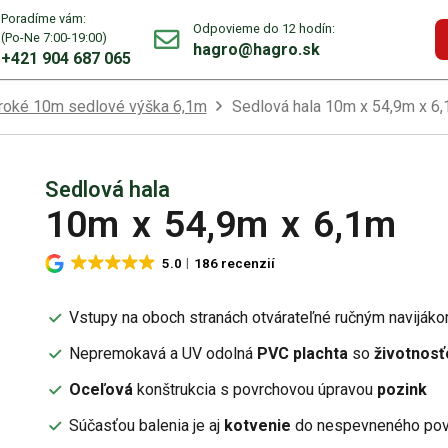
Poradíme vám:
Odpovieme do 12 hodín:
(Po-Ne 7:00-19:00)
hagro@hagro.sk
+421 904 687 065
iroké 10m sedlové výška 6,1m
Sedlová hala 10m x 54,9m x 6
Sedlová hala
10m
x
54,9m
x
6,1m
5.0
186 recenzií
Vstupy na oboch stranách otvárateľné ručným naviják
Nepremokavá a UV odolná
PVC plachta
so
životnosť
Oceľová
konštrukcia s povrchovou úpravou
pozink
Súčasťou balenia je aj
kotvenie
do nespevneného pov