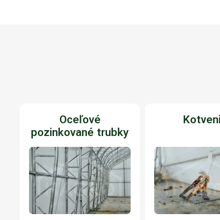
Oceľové
Kotven
pozinkované trubky