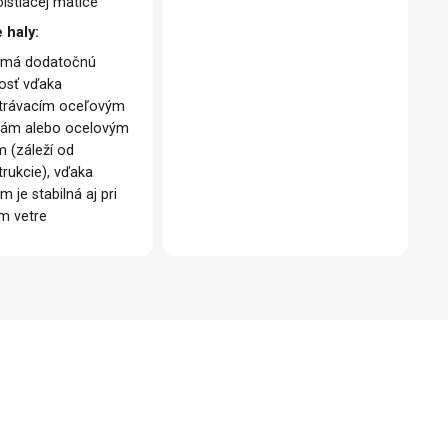
istiacej matice
 haly:
 má dodatočnú
osť vďaka
trávacím oceľovým
kám alebo ocelovým
m (záleží od
trukcie), vďaka
m je stabilná aj pri
om vetre