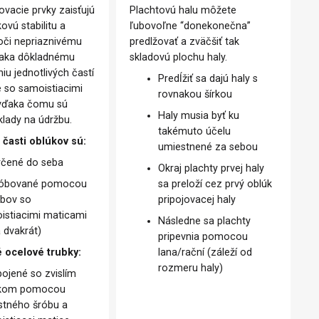
ovacie prvky zaisťujú
Plachtovú halu môžete
ovú stabilitu a
ľubovoľne “donekonečna”
oči nepriaznivému
predlžovať a zväčšiť tak
ďaka dôkladnému
skladovú plochu haly.
iu jednotlivých častí
Predĺžiť sa dajú haly s
e so samoistiacimi
rovnakou šírkou
 vďaka čomu sú
Haly musia byť ku
klady na údržbu.
takémuto účelu
 časti oblúkov sú:
umiestnené za sebou
rčené do seba
Okraj plachty prvej haly
óbované pomocou
sa preloží cez prvý oblúk
óbov so
pripojovacej haly
istiacimi maticami
Následne sa plachty
 dvakrát)
pripevnia pomocou
 ocelové trubky:
lana/rační (záleží od
rozmeru haly)
pojené so zvislím
úkom pomocou
stného šróbu a