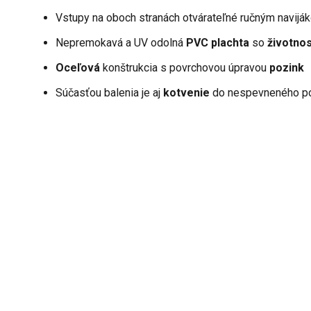
Vstupy na oboch stranách otvárateľné ručným navijá
Nepremokavá a UV odolná
PVC plachta
so
životno
Oceľová
konštrukcia s povrchovou úpravou
pozink
Súčasťou balenia je aj
kotvenie
do nespevneného p