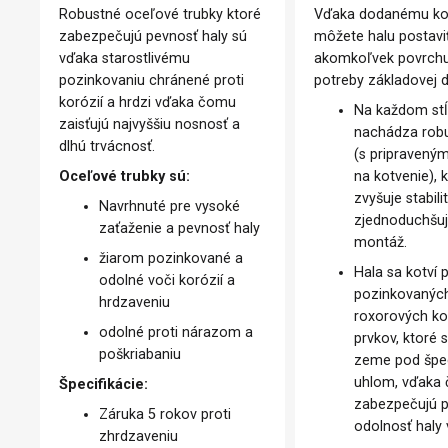
Robustné oceľové trubky ktoré
Vďaka dodanému ko
zabezpečujú pevnosť haly sú
môžete halu postavi
vďaka starostlivému
akomkoľvek povrch
pozinkovaniu chránené proti
potreby základovej 
korózií a hrdzi vďaka čomu
Na každom stĺ
zaisťujú najvyššiu nosnosť a
nachádza robu
dlhú trvácnosť.
(s pripraveným
Oceľové trubky sú:
na kotvenie), 
zvyšuje stabili
Navrhnuté pre vysoké
zjednoduchšuje
zaťaženie a pevnosť haly
montáž.
žiarom pozinkované a
Hala sa kotví
odolné voči korózií a
pozinkovanýc
hrdzaveniu
roxorových ko
odolné proti nárazom a
prvkov, ktoré 
poškriabaniu
zeme pod špe
uhlom, vďaka
Špecifikácie:
zabezpečujú p
Záruka 5 rokov proti
odolnosť haly 
zhrdzaveniu