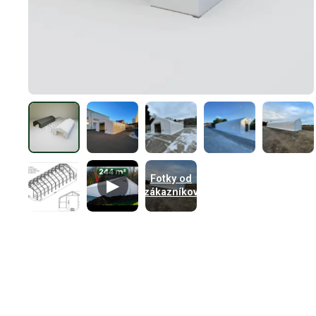
Fotky od
▶
zákazníkov