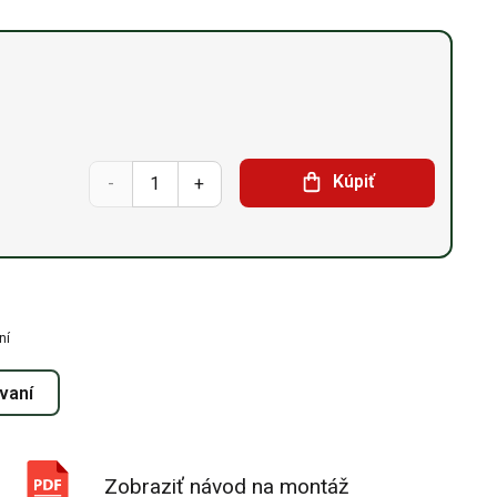
množstvo
Kúpiť
Sedlová
hala
15,25m
ní
x
ovaní
27,45m
x 7m
Zobraziť návod na montáž