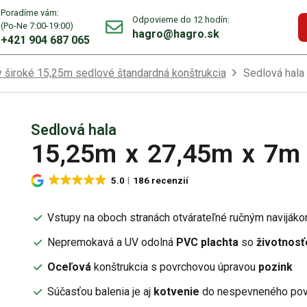
Poradíme vám:
Odpovieme do 12 hodín:
(Po-Ne 7:00-19:00)
hagro@hagro.sk
+421 904 687 065
y široké 15,25m sedlové štandardná konštrukcia
Sedlová hala
Sedlová hala
15,25m
x
27,45m
x
7m
5.0
186 recenzií
Vstupy na oboch stranách otvárateľné ručným naviják
Nepremokavá a UV odolná
PVC plachta
so
životnosť
Oceľová
konštrukcia s povrchovou úpravou
pozink
Súčasťou balenia je aj
kotvenie
do nespevneného pov