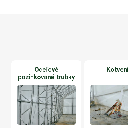
Oceľové
Kotven
pozinkované trubky