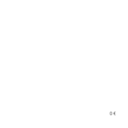
2 option for pa_plachta
0
€