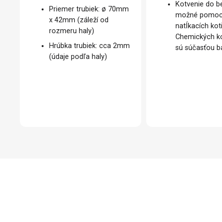
Kotvenie do b
Priemer trubiek: ø 70mm
možné pomo
x 42mm (záleží od
natĺkacích kot
rozmeru haly)
Chemických ko
Hrúbka trubiek: cca 2mm
sú súčasťou ba
(údaje podľa haly)