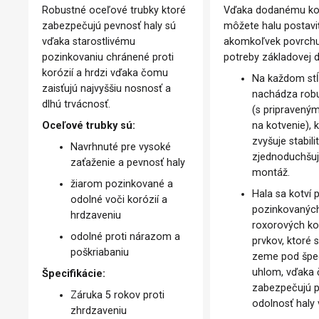
Robustné oceľové trubky ktoré
Vďaka dodanému ko
zabezpečujú pevnosť haly sú
môžete halu postavi
vďaka starostlivému
akomkoľvek povrch
pozinkovaniu chránené proti
potreby základovej 
korózií a hrdzi vďaka čomu
Na každom stĺ
zaisťujú najvyššiu nosnosť a
nachádza robu
dlhú trvácnosť.
(s pripraveným
Oceľové trubky sú:
na kotvenie), 
zvyšuje stabili
Navrhnuté pre vysoké
zjednoduchšuje
zaťaženie a pevnosť haly
montáž.
žiarom pozinkované a
Hala sa kotví
odolné voči korózií a
pozinkovanýc
hrdzaveniu
roxorových ko
odolné proti nárazom a
prvkov, ktoré 
poškriabaniu
zeme pod špe
uhlom, vďaka
Špecifikácie:
zabezpečujú p
Záruka 5 rokov proti
odolnosť haly 
zhrdzaveniu