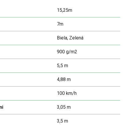
15,25m
7m
Biela, Zelená
900 g/m2
5,5 m
4,88 m
100 km/h
mi
3,05 m
3,5 m