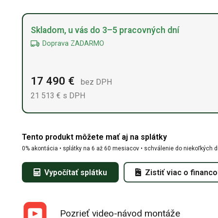
Alternative:
Skladom, u vás do 3–5 pracovných dní
Doprava ZADARMO
17 490
€
bez DPH
21 513
€
s DPH
Tento produkt môžete mať aj na splátky
0% akontácia • splátky na 6 až 60 mesiacov • schválenie do niekoľkých d
Vypočítať splátku
Zistiť viac o financ
Pozrieť video-návod montáže