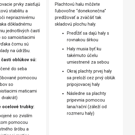
ovacie prvky zaisťujú
Plachtovú halu môžete
ovú stabilitu a
ľubovoľne “donekonečna”
oči nepriaznivému
predlžovať a zväčšiť tak
ďaka dôkladnému
skladovú plochu haly.
iu jednotlivých častí
Predĺžiť sa dajú haly s
e so samoistiacimi
rovnakou šírkou
 vďaka čomu sú
Haly musia byť ku
klady na údržbu.
takémuto účelu
 časti oblúkov sú:
umiestnené za sebou
rčené do seba
Okraj plachty prvej haly
óbované pomocou
sa preloží cez prvý oblúk
óbov so
pripojovacej haly
istiacimi maticami
Následne sa plachty
 dvakrát)
pripevnia pomocou
 ocelové trubky:
lana/rační (záleží od
rozmeru haly)
pojené so zvislím
úkom pomocou
stného šróbu a