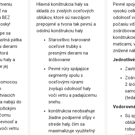
tveniu
Hlavná konštrukcia haly sa
Pevné spoj
ť na
skladá zo zvislých oceľových
vysokú celk
u BEZ
oblúkov, ktoré sú navzájom
odolnosť v
dosky!
prepojené a tvoria tak pevnú a
počasiu v
odolnú konštrukciu haly
zošróbovan
pe sa
konštrukci
stná pätka
Starostlivo tvarované
maticami,
i dierami
oceľové trubky s
znížené ná
ktorá
presnými dierami na
tu haly a
šróbovanie
Jednotlivé
 jej
Pevné rúry spájajúce
Zast
segmenty spolu s
Zošr
 pomocou
oceľovými rúrami
2 šr
h
zvyšujú odolnosť haly
samo
tviacich
voči vetru a padajúcemu
(teda
sa nabijú do
snehu.
Vodorovné
cifickým
konštrukcia neobsahuje
 čomu
Sú s
žiadne podperné stĺpy v
evnosť a
obl
strede haly, čím sa
voči vetru
robu
maximalizuje využiteľný