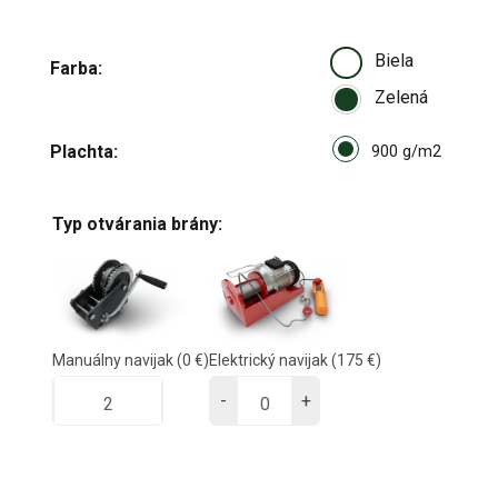
Biela
Farba
Zelená
Select pa_plachta
Plachta
900 g/m
900 g/m2
Typ otvárania brány:
Manuálny navijak
(0 €)
Elektrický navijak
(175 €)
-
+