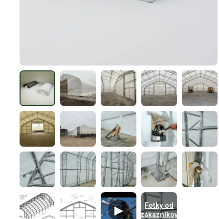
Fotky od
▶
zákazníkov