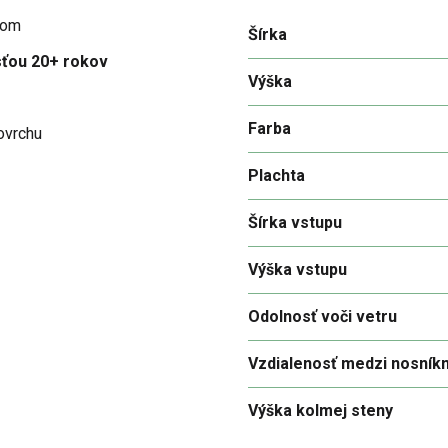
kom
Šírka
sťou 20+ rokov
Výška
Farba
ovrchu
Plachta
Šírka vstupu
Výška vstupu
Odolnosť voči vetru
Vzdialenosť medzi nosník
Výška kolmej steny