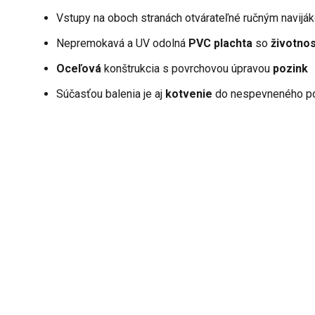
Vstupy na oboch stranách otvárateľné ručným navijá
Nepremokavá a UV odolná
PVC plachta
so
životno
Oceľová
konštrukcia s povrchovou úpravou
pozink
Súčasťou balenia je aj
kotvenie
do nespevneného p