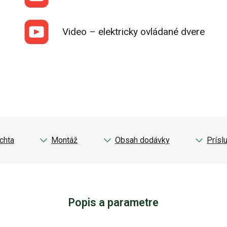
Video – elektricky ovládané dvere
chta
Montáž
Obsah dodávky
Prísl
Popis a parametre