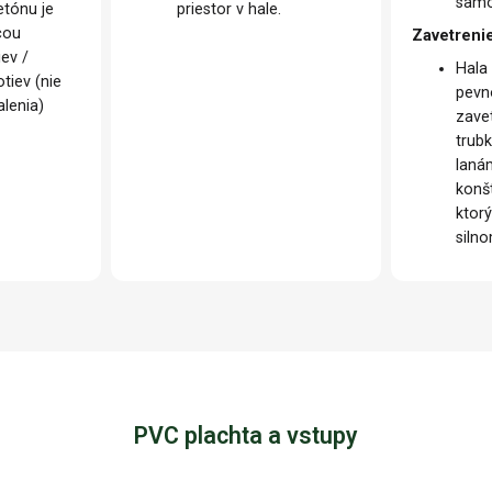
samo
etónu je
priestor v hale.
cou
Zavetrenie
iev /
Hala
tiev (nie
pevn
lenia)
zave
trub
laná
konš
ktorý
siln
PVC plachta a vstupy