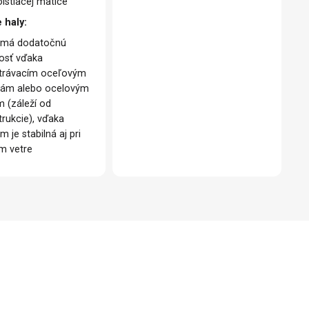
istiacej matice
 haly:
 má dodatočnú
osť vďaka
trávacím oceľovým
kám alebo ocelovým
m (záleží od
trukcie), vďaka
m je stabilná aj pri
om vetre