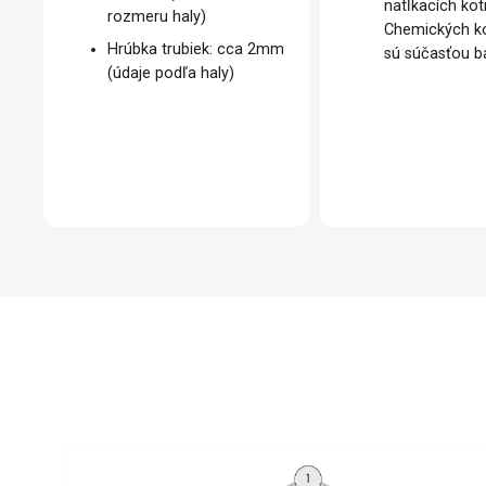
natĺkacích kot
rozmeru haly)
Chemických ko
Hrúbka trubiek: cca 2mm
sú súčasťou ba
(údaje podľa haly)