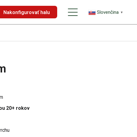
Nakonfigurovať halu
Slovenčina
▼
m
om
ou 20+ rokov
rchu