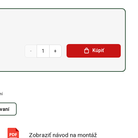
množstvo
Kúpiť
Sedlová
hala
18,3m
ní
x
ovaní
39,04m
x
Zobraziť návod na montáž
7,63m