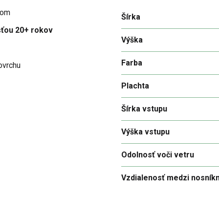
kom
Šírka
sťou 20+ rokov
Výška
Farba
ovrchu
Plachta
Šírka vstupu
Výška vstupu
Odolnosť voči vetru
Vzdialenosť medzi nosník