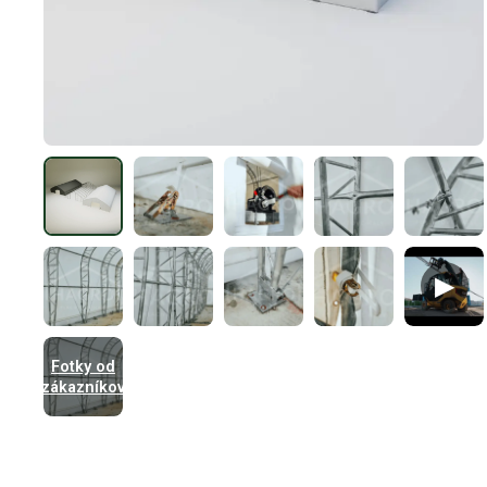
▶
Fotky od
zákazníkov