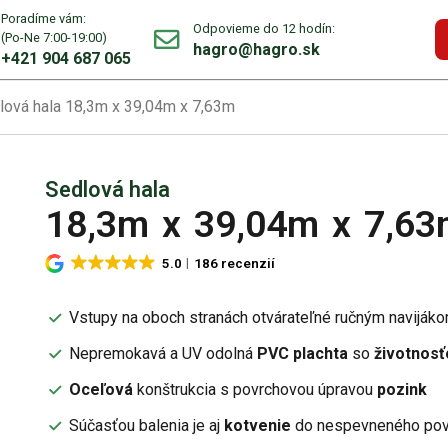
Poradíme vám:
Odpovieme do 12 hodín:
(Po-Ne 7:00-19:00)
hagro@hagro.sk
+421 904 687 065
lová hala 18,3m x 39,04m x 7,63m
Sedlová hala
18,3m
x
39,04m
x
7,63
5.0
186 recenzií
Vstupy na oboch stranách otvárateľné ručným naviják
Nepremokavá a UV odolná
PVC plachta
so
životnosť
Oceľová
konštrukcia s povrchovou úpravou
pozink
Súčasťou balenia je aj
kotvenie
do nespevneného pov