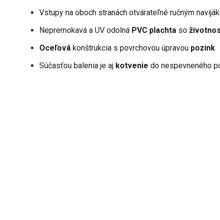
Vstupy na oboch stranách otvárateľné ručným navijá
Nepremokavá a UV odolná
PVC plachta
so
životno
Oceľová
konštrukcia s povrchovou úpravou
pozink
Súčasťou balenia je aj
kotvenie
do nespevneného p