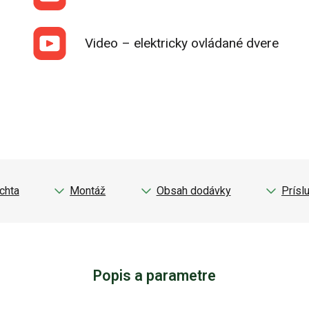
Video – elektricky ovládané dvere
chta
Montáž
Obsah dodávky
Prísl
Popis a parametre