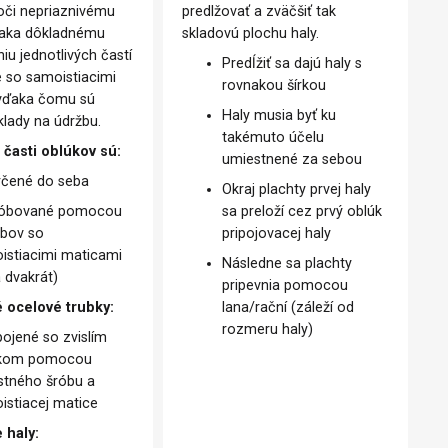
oči nepriaznivému
predlžovať a zväčšiť tak
ďaka dôkladnému
skladovú plochu haly.
iu jednotlivých častí
Predĺžiť sa dajú haly s
e so samoistiacimi
rovnakou šírkou
 vďaka čomu sú
Haly musia byť ku
klady na údržbu.
takémuto účelu
 časti oblúkov sú:
umiestnené za sebou
rčené do seba
Okraj plachty prvej haly
óbované pomocou
sa preloží cez prvý oblúk
óbov so
pripojovacej haly
istiacimi maticami
Následne sa plachty
 dvakrát)
pripevnia pomocou
 ocelové trubky:
lana/rační (záleží od
rozmeru haly)
pojené so zvislím
úkom pomocou
stného šróbu a
istiacej matice
 haly: