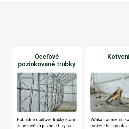
Oceľové
Kotven
pozinkované trubky
Robustné oceľové trubky ktoré
Vďaka dodanému ko
zabezpečujú pevnosť haly sú
môžete halu postavi