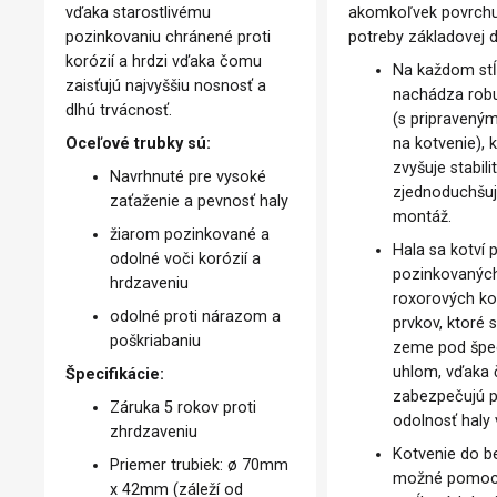
vďaka starostlivému
akomkoľvek povrch
pozinkovaniu chránené proti
potreby základovej 
korózií a hrdzi vďaka čomu
Na každom stĺ
zaisťujú najvyššiu nosnosť a
nachádza robu
dlhú trvácnosť.
(s pripraveným
Oceľové trubky sú:
na kotvenie), 
zvyšuje stabili
Navrhnuté pre vysoké
zjednoduchšuje
zaťaženie a pevnosť haly
montáž.
žiarom pozinkované a
Hala sa kotví
odolné voči korózií a
pozinkovanýc
hrdzaveniu
roxorových ko
odolné proti nárazom a
prvkov, ktoré 
poškriabaniu
zeme pod špe
uhlom, vďaka
Špecifikácie:
zabezpečujú p
Záruka 5 rokov proti
odolnosť haly 
zhrdzaveniu
Kotvenie do b
Priemer trubiek: ø 70mm
možné pomo
x 42mm (záleží od