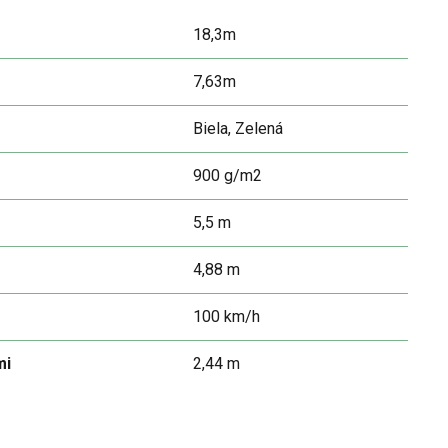
18,3m
7,63m
Biela, Zelená
900 g/m2
5,5 m
4,88 m
100 km/h
mi
2,44 m