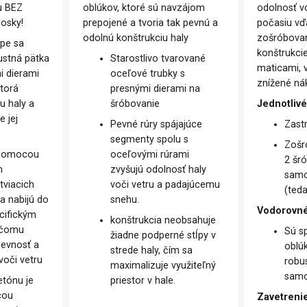
u BEZ
oblúkov, ktoré sú navzájom
odolnosť v
dosky!
prepojené a tvoria tak pevnú a
počasiu v
odolnú konštrukciu haly
zošróbovan
pe sa
konštrukci
stná pätka
Starostlivo tvarované
maticami,
i dierami
oceľové trubky s
znížené ná
ktorá
presnými dierami na
tu haly a
šróbovanie
Jednotlivé
 jej
Pevné rúry spájajúce
Zast
segmenty spolu s
Zošr
 pomocou
oceľovými rúrami
2 šr
h
zvyšujú odolnosť haly
samo
tviacich
voči vetru a padajúcemu
(teda
sa nabijú do
snehu.
Vodorovné
cifickým
konštrukcia neobsahuje
 čomu
Sú s
žiadne podperné stĺpy v
evnosť a
obl
strede haly, čím sa
voči vetru
robu
maximalizuje využiteľný
samo
etónu je
priestor v hale.
cou
Zavetrenie