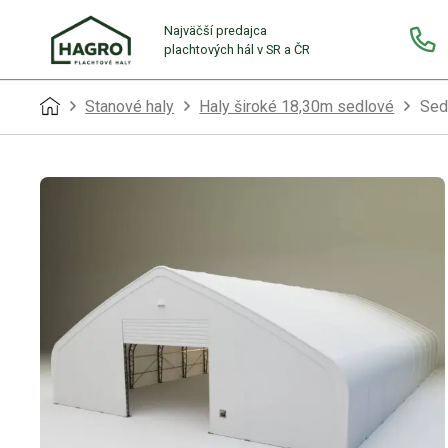
Najväčší predajca
plachtových hál v SR a ČR
Stanové haly
Haly široké 18,30m sedlové
Sed