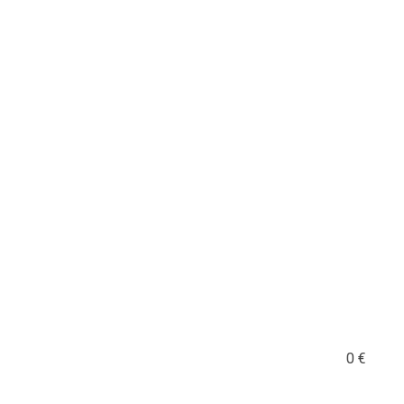
2 option for pa_plachta
0
€