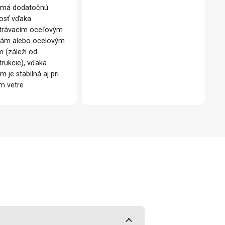
 má dodatočnú
osť vďaka
trávacím oceľovým
kám alebo ocelovým
m (záleží od
trukcie), vďaka
m je stabilná aj pri
om vetre