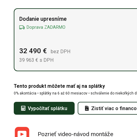
Alternative:
Dodanie upresníme
Doprava ZADARMO
32 490
€
bez DPH
39 963
€
s DPH
Tento produkt môžete mať aj na splátky
0% akontácia • splátky na 6 až 60 mesiacov • schválenie do niekoľkých d
Vypočítať splátku
Zistiť viac o financ
Pozrieť video-návod montáže