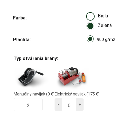
Biela
Farba
Zelená
Select pa_plachta
Plachta
900 g/m
900 g/m2
Typ otvárania brány:
Manuálny navijak
(0 €)
Elektrický navijak
(175 €)
-
+