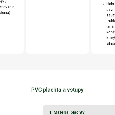
iev /
Hala
tiev (nie
pevn
lenia)
zave
trub
laná
konš
ktorý
siln
PVC plachta a vstupy
1. Materiál plachty