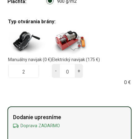
Plachta
900 g/m2 option for pa_plach
900 g/m2
Typ otvárania brány:
Manuálny navijak
(0 €)
Elektrický navijak
(175 €)
-
+
0
€
Alternative:
Dodanie upresníme
Doprava ZADARMO