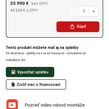
35 990
€
bez DPH
44 268
€
s DPH
množstvo
Sedlová
Kúpiť
hala
21,35m
Tento produkt môžete mať aj na splátky
x
0% akontácia • splátky na 6 až 60 mesiacov • schválenie do
34,16m
niekoľkých dní
x
Vypočítať splátku
8,54m
Zistiť viac o financovaní
Pozrieť video-návod montáže