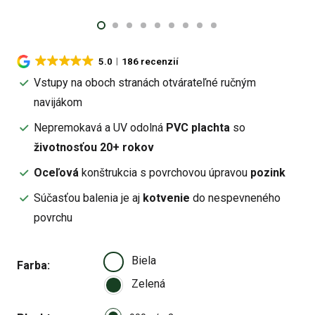
5.0
186 recenzií
Vstupy na oboch stranách otvárateľné ručným
navijákom
Nepremokavá a UV odolná
PVC plachta
so
životnosťou 20+ rokov
Oceľová
konštrukcia s povrchovou úpravou
pozink
Súčasťou balenia je aj
kotvenie
do nespevneného
povrchu
Biela
Farba
Zelená
Select pa_plachta