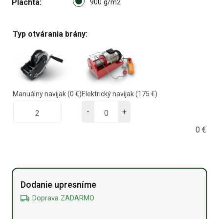
Plachta
900 g/m2 option for pa_plach
900 g/m2
Typ otvárania brány:
Manuálny navijak
(0 €)
Elektrický navijak
(175 €)
-
+
0
€
Alternative:
Dodanie upresníme
Doprava ZADARMO