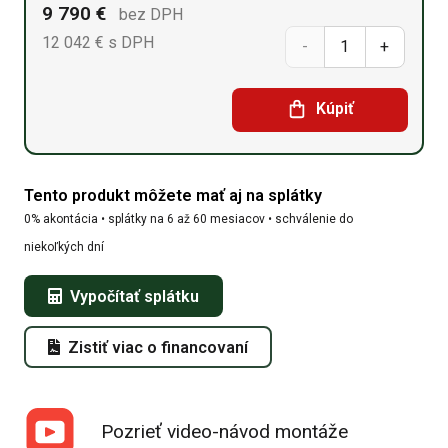
9 790
€
bez DPH
12 042
€
s DPH
množstvo
Sedlová
Kúpiť
hala
8m x
Tento produkt môžete mať aj na splátky
30,5m
0% akontácia • splátky na 6 až 60 mesiacov • schválenie do
x
niekoľkých dní
5,2m
Vypočítať splátku
Zistiť viac o financovaní
Pozrieť video-návod montáže