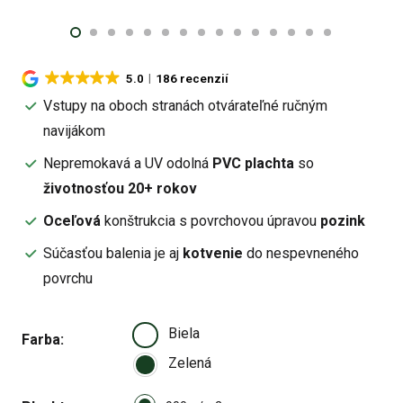
5.0
186 recenzií
Vstupy na oboch stranách otvárateľné ručným
navijákom
Nepremokavá a UV odolná
PVC plachta
so
životnosťou 20+ rokov
Oceľová
konštrukcia s povrchovou úpravou
pozink
Súčasťou balenia je aj
kotvenie
do nespevneného
povrchu
Biela
Farba
Zelená
Select pa_plachta