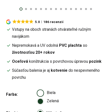
5.0
186 recenzií
Vstupy na oboch stranách otvárateľné ručným
navijákom
Nepremokavá a UV odolná
PVC plachta
so
životnosťou 20+ rokov
Oceľová
konštrukcia s povrchovou úpravou
pozink
Súčasťou balenia je aj
kotvenie
do nespevneného
povrchu
Biela
Farba
Zelená
Select pa_plachta