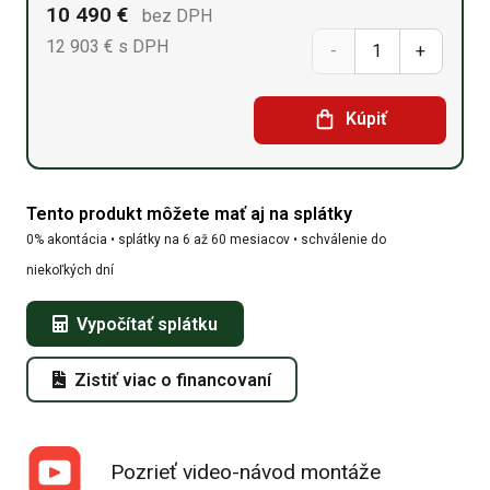
10 490
€
bez DPH
12 903
€
s DPH
množstvo
Sedlová
Kúpiť
hala
8m x
Tento produkt môžete mať aj na splátky
33,55m
0% akontácia • splátky na 6 až 60 mesiacov • schválenie do
x
niekoľkých dní
5,2m
Vypočítať splátku
Zistiť viac o financovaní
Pozrieť video-návod montáže