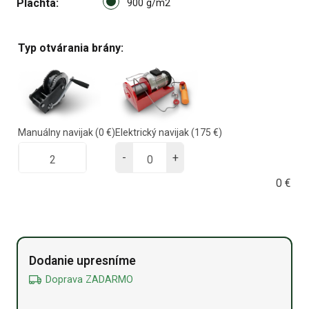
Plachta
900 g/m2 option for pa_plach
900 g/m2
Typ otvárania brány:
Manuálny navijak
(0 €)
Elektrický navijak
(175 €)
-
+
0
€
Alternative:
Dodanie upresníme
Doprava ZADARMO