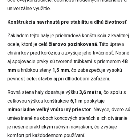
univerzálne využitie.
Konštrukcia navrhnutá pre stabilitu a dlhú životnosť
Základom tejto haly je priehradová konštrukcia z kvalitnej
ocele, ktorá je celá
žiarovo pozinkovaná
. Táto úprava
chráni kov pred koróziou a zvyšuje jeho trvácnosť. Nosné
aj spojovacie prvky sú tvorené trúbkami s priemerom
48
mm
a hrúbkou steny
1,5 mm
, čo zabezpečuje vysokú
pevnosť celej stavby aj pri dlhodobom zaťažení.
Rovná stena haly dosahuje výšku
3,6 metra
, čo spolu s
celkovou výškou konštrukcie
6,1 m
poskytuje
mimoriadne veľký vnútorný priestor
. Navyše, dvere sú
umiestnené na oboch koncových stenách a ich otváranie
je riešené praktickým ručným navijakom, čo zvyšuje
komfort pri každodennom používaní.