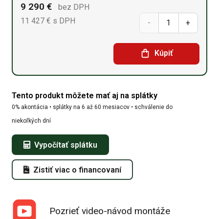
9 290
€
bez DPH
11 427
€
s DPH
množstvo
Sedlová
Kúpiť
hala
9,15m
Tento produkt môžete mať aj na splátky
x
0% akontácia • splátky na 6 až 60 mesiacov • schválenie do
24,4m
niekoľkých dní
x
Vypočítať splátku
6,1m
Zistiť viac o financovaní
Pozrieť video-návod montáže