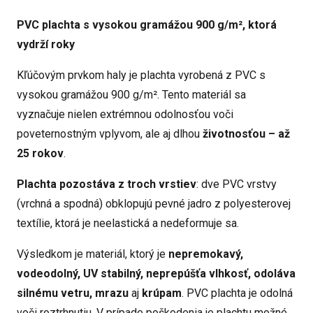
PVC plachta s vysokou gramážou 900 g/m², ktorá
vydrží roky
Kľúčovým prvkom haly je plachta vyrobená z PVC s
vysokou gramážou 900 g/m². Tento materiál sa
vyznačuje nielen extrémnou odolnosťou voči
poveternostným vplyvom, ale aj dlhou
životnosťou – až
25 rokov
.
Plachta pozostáva z troch vrstiev
: dve PVC vrstvy
(vrchná a spodná) obklopujú pevné jadro z polyesterovej
textílie, ktorá je neelastická a nedeformuje sa.
Výsledkom je materiál, ktorý je
nepremokavý,
vodeodolný, UV stabilný, neprepúšťa vlhkosť, odoláva
silnému vetru, mrazu
aj
krúpam
. PVC plachta je odolná
voči roztrhnutiu. V prípade poškodenia je plachtu možné