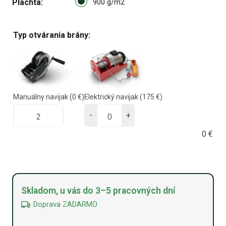
Plachta
900 g/m2 option for pa_plach
900 g/m2
Typ otvárania brány:
Manuálny navijak
(0 €)
Elektrický navijak
(175 €)
-
+
0
€
Alternative:
Skladom, u vás do 3–5 pracovných dní
Doprava ZADARMO