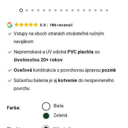
5.0
186 recenzií
Vstupy na oboch stranách otvárateľné ručným
navijákom
Nepremokavá a UV odolná
PVC plachta
so
životnosťou 20+ rokov
Oceľová
konštrukcia s povrchovou úpravou
pozink
Súčasťou balenia je aj
kotvenie
do nespevneného
povrchu
Biela
Farba
Zelená
Select pa_plachta