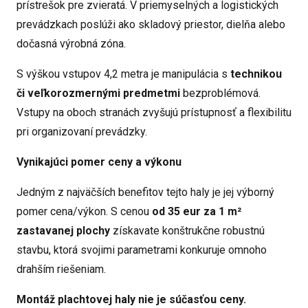
prístrešok pre zvieratá. V priemyselných a logistických
prevádzkach poslúži ako skladový priestor, dielňa alebo
dočasná výrobná zóna.
S výškou vstupov 4,2 metra je manipulácia s
technikou
či veľkorozmernými predmetmi
bezproblémová.
Vstupy na oboch stranách zvyšujú prístupnosť a flexibilitu
pri organizovaní prevádzky.
Vynikajúci pomer ceny a výkonu
Jedným z najväčších benefitov tejto haly je jej výborný
pomer cena/výkon. S cenou
od 35 eur za 1 m²
zastavanej plochy
získavate konštrukčne robustnú
stavbu, ktorá svojimi parametrami konkuruje omnoho
drahším riešeniam.
Montáž plachtovej haly nie je súčasťou ceny.