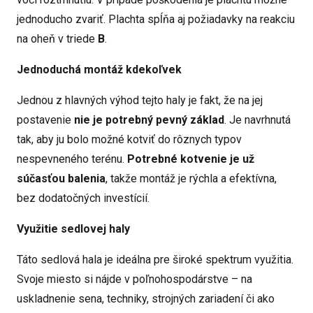
jednoducho zvariť. Plachta spĺňa aj požiadavky na reakciu
na oheň v triede
B
.
Jednoduchá montáž kdekoľvek
Jednou z hlavných výhod tejto haly je fakt, že na jej
postavenie
nie je potrebný pevný základ
. Je navrhnutá
tak, aby ju bolo možné kotviť do rôznych typov
nespevneného terénu.
Potrebné kotvenie je už
súčasťou balenia
, takže montáž je rýchla a efektívna,
bez dodatočných investícií.
Využitie sedlovej haly
Táto sedlová hala je ideálna pre široké spektrum využitia.
Svoje miesto si nájde v poľnohospodárstve – na
uskladnenie sena, techniky, strojných zariadení či ako