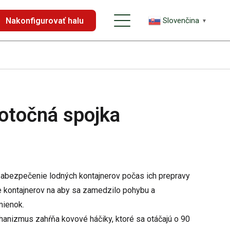
Nakonfigurovať halu
Slovenčina
▼
otočná spojka
zabezpečenie lodných kontajnerov počas ich prepravy
e kontajnerov na aby sa zamedzilo pohybu a
mienok.
hanizmus zahŕňa kovové háčiky, ktoré sa otáčajú o 90