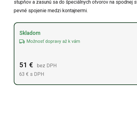
stupňov a zasunú sa do špeciálnych otvorov na spodnej st
pevné spojenie medzi kontajnermi.
Alternative:
Skladom
Možnosť dopravy až k vám
51
€
bez DPH
63
€ s DPH