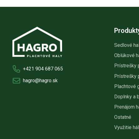
Produkt
Sedlové ha
Oblúkové h
Prístrešky 
+421 904 687 065
Prístrešky 
hagro@hagro.sk
Plachtové 
Doplnky a 
Prenájom h
Ostatné
Využitie hál