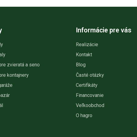
y
Informácie pre vás
ly
Realizácie
aly
Kontakt
pre zvieratá a seno
Blog
pre kontajnery
Časté otázky
garáže
Certifikáty
bazár
Financovanie
ál
Veľkoobchod
O hagro