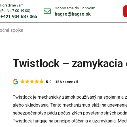
Poradíme vám:
Odpovieme do 12 hodín:
(Po-Ne 7:00-19:00)
hagro@hagro.sk
+421 904 687 065
točná spojka
Twistlock – zamykacia 
5.0
186 recenzií
Twistlock je mechanický zámok používaný na spojenie a 
alebo skladovania. Tento mechanizmus slúži na upevneni
nebezpečenstvo pádu počas zlých poveternostných pod
Twistlock funguje na princípe otáčania a uzamykania. Mec