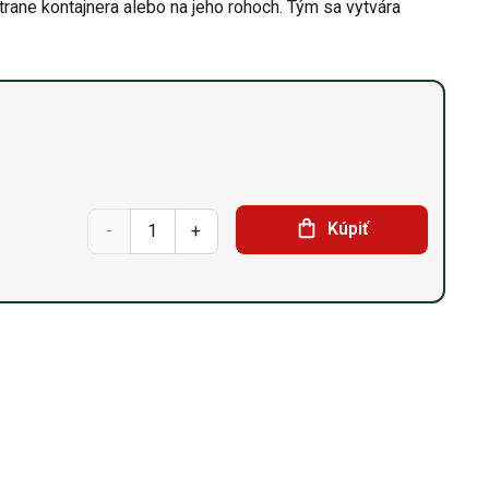
rane kontajnera alebo na jeho rohoch. Tým sa vytvára
množstvo
Kúpiť
Twistlock
–
zamykacia
otočná
spojka