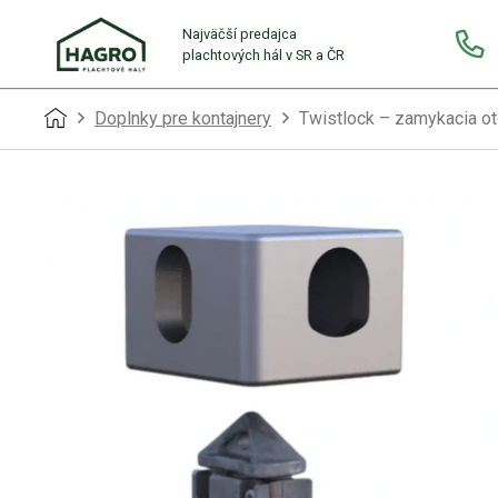
Najväčší predajca
plachtových hál v SR a ČR
Doplnky pre kontajnery
Twistlock – zamykacia o