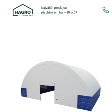
Najväčší predajca
plachtových hál v SR a ČR