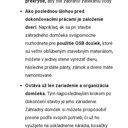
prekrytie,
aby ste zabránili zatekaniu vody.
Ako poslednou úlohou pred
dokončovacími prácami je založenie
dverí.
Napríklad, ak sa pri stavbe
záhradného domčeka svojpomocne
rozhodnete pre
použitie OSB dosiek,
ktoré
sú veľmi obľúbeným stavebným materiálom,
môžete v jednej stene vyrezať dieru,
následne pridáte pánty, zámok a dvere máte
namontované.
Ostáva už len zariadenie a organizácia
domčeka.
Tým najposlednejším krokom po
dokončení stavby je jeho zariadenie.
Záhradný domček si môžete prispôsobiť
presne podľa svojich potrieb, či už ho
využijete na uskladnenie náradia, kosačky