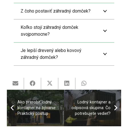
Z čoho postaviť záhradný domček?
Koľko stojí záhradný domček
svojpomocne?
Je lepší drevený alebo kovový
záhradný domček?
Ako prerobiť lodný
Lodný kontajner a
kontajner na bývanie:
odpisová skupina: Čo
Praktický postup
potrebujete vedieť?