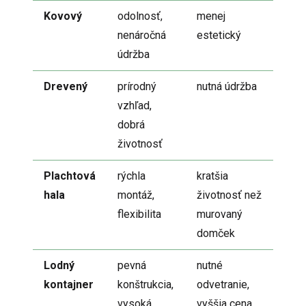
Kovový
odolnosť,
menej
nenáročná
estetický
údržba
Drevený
prírodný
nutná údržba
vzhľad,
dobrá
životnosť
Plachtová
rýchla
kratšia
hala
montáž,
životnosť než
flexibilita
murovaný
domček
Lodný
pevná
nutné
kontajner
konštrukcia,
odvetranie,
vysoká
vyššia cena