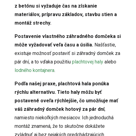
z betónu si vyžaduje čas na získanie
materiálov, prípravu základov, stavbu stien a
montáž strechy.
Postavenie vlastného záhradného domčeka si
môže vyžadovať veľa času a úsilia.
Našťastie,
existuje možnosť postaviť si záhradný domček za
pár dní, a to vďaka použitiu
plachtovej haly
alebo
lodného kontajnera
.
Podľa našej praxe, plachtová hala ponúka
rýchlu alternatívu. Tieto haly môžu byť
postavené oveľa rýchlejšie, čo umožňuje mať
váš záhradný domček hotový za pár dní
,
namiesto niekoľkých mesiacov. Ich jednoduchá
montáž znamená, že to skutočne dokážete
zvládnuť aj bez nejakých predchádzajúcich