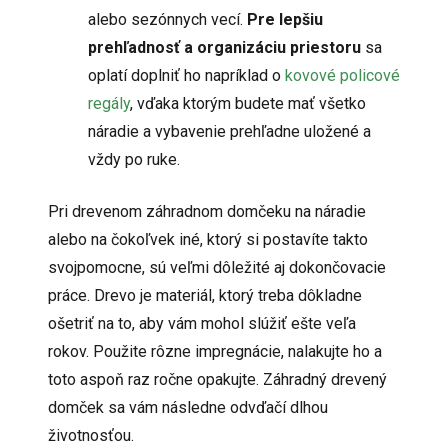
alebo sezónnych vecí.
Pre lepšiu
prehľadnosť a organizáciu priestoru
sa
oplatí doplniť ho napríklad o
kovové policové
regály
, vďaka ktorým budete mať všetko
náradie a vybavenie prehľadne uložené a
vždy po ruke.
Pri drevenom záhradnom domčeku na náradie
alebo na čokoľvek iné, ktorý si postavíte takto
svojpomocne, sú veľmi dôležité aj dokončovacie
práce. Drevo je materiál, ktorý treba dôkladne
ošetriť na to, aby vám mohol slúžiť ešte veľa
rokov. Použite rôzne impregnácie, nalakujte ho a
toto aspoň raz ročne opakujte. Záhradný drevený
domček sa vám následne odvďačí dlhou
životnosťou.