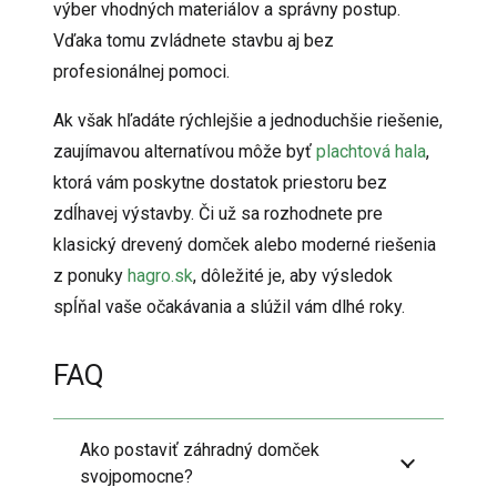
výber vhodných materiálov a správny postup.
Vďaka tomu zvládnete stavbu aj bez
profesionálnej pomoci.
Ak však hľadáte rýchlejšie a jednoduchšie riešenie,
zaujímavou alternatívou môže byť
plachtová hala
,
ktorá vám poskytne dostatok priestoru bez
zdĺhavej výstavby. Či už sa rozhodnete pre
klasický drevený domček alebo moderné riešenia
z ponuky
hagro.sk
, dôležité je, aby výsledok
spĺňal vaše očakávania a slúžil vám dlhé roky.
FAQ
Ako postaviť záhradný domček
svojpomocne?