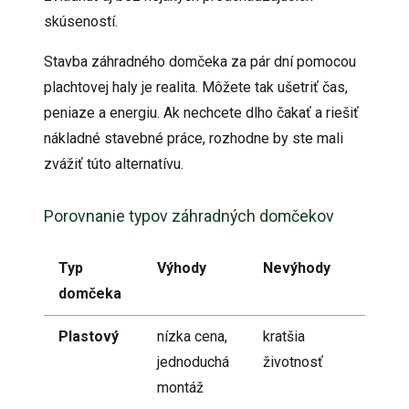
skúseností.
Stavba záhradného domčeka za pár dní pomocou
plachtovej haly je realita. Môžete tak ušetriť čas,
peniaze a energiu. Ak nechcete dlho čakať a riešiť
nákladné stavebné práce, rozhodne by ste mali
zvážiť túto alternatívu.
Porovnanie typov záhradných domčekov
Typ
Výhody
Nevýhody
domčeka
Plastový
nízka cena,
kratšia
jednoduchá
životnosť
montáž