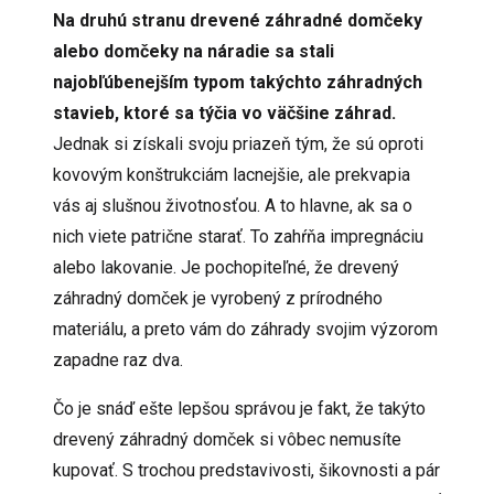
Na druhú stranu drevené záhradné domčeky
alebo domčeky na náradie sa stali
najobľúbenejším typom takýchto záhradných
stavieb, ktoré sa týčia vo väčšine záhrad.
Jednak si získali svoju priazeň tým, že sú oproti
kovovým konštrukciám lacnejšie, ale prekvapia
vás aj slušnou životnosťou. A to hlavne, ak sa o
nich viete patrične starať. To zahŕňa impregnáciu
alebo lakovanie. Je pochopiteľné, že drevený
záhradný domček je vyrobený z prírodného
materiálu, a preto vám do záhrady svojim výzorom
zapadne raz dva.
Čo je snáď ešte lepšou správou je fakt, že takýto
drevený záhradný domček si vôbec nemusíte
kupovať. S trochou predstavivosti, šikovnosti a pár