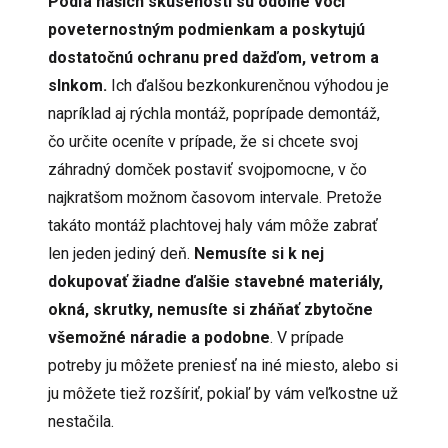
Podľa našich skúseností sú odolné voči
poveternostným podmienkam a poskytujú
dostatočnú ochranu pred dažďom, vetrom a
slnkom.
Ich ďalšou bezkonkurenčnou výhodou je
napríklad aj rýchla montáž, poprípade demontáž,
čo určite oceníte v prípade, že si chcete svoj
záhradný domček postaviť svojpomocne, v čo
najkratšom možnom časovom intervale. Pretože
takáto montáž plachtovej haly vám môže zabrať
len jeden jediný deň.
Nemusíte si k nej
dokupovať žiadne ďalšie stavebné materiály,
okná, skrutky, nemusíte si zháňať zbytočne
všemožné náradie a podobne
. V prípade
potreby ju môžete preniesť na iné miesto, alebo si
ju môžete tiež rozšíriť, pokiaľ by vám veľkostne už
nestačila.