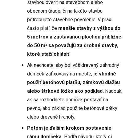
stavbou overiť na stavebnom alebo
obecnom úrade, či na takúto stavbu
potrebujete stavebné povolenie. V praxi
často platí, že
menšie stavby s výškou do
5 metrov a zastavanou plochou približne
do 50 m² sa považujú za drobné stavby,
ktoré stačí ohlásiť.
Ak nechcete, aby bol váš drevený záhradný
domček zafixovaný na mieste,
je vhodné
použiť betónovú platňu, zámkovú dlažbu
alebo štrkové lôžko ako podklad.
Naopak,
ak sa rozhodnete domček postaviť na
pevno, ako základ použite betónové pätky
alebo drevené hranoly.
Potom je ďalším krokom postavenie
rámu domčeka.
Podľa návodu, ktorý si