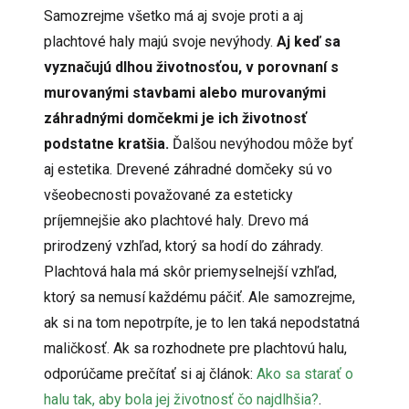
Samozrejme všetko má aj svoje proti a aj
plachtové haly majú svoje nevýhody.
Aj keď sa
vyznačujú dlhou životnosťou, v porovnaní s
murovanými stavbami alebo murovanými
záhradnými domčekmi je ich životnosť
podstatne kratšia.
Ďalšou nevýhodou môže byť
aj estetika. Drevené záhradné domčeky sú vo
všeobecnosti považované za esteticky
príjemnejšie ako plachtové haly. Drevo má
prirodzený vzhľad, ktorý sa hodí do záhrady.
Plachtová hala má skôr priemyselnejší vzhľad,
ktorý sa nemusí každému páčiť. Ale samozrejme,
ak si na tom nepotrpíte, je to len taká nepodstatná
maličkosť. Ak sa rozhodnete pre plachtovú halu,
odporúčame prečítať si aj článok:
Ako sa starať o
halu tak, aby bola jej životnosť čo najdlhšia?
.