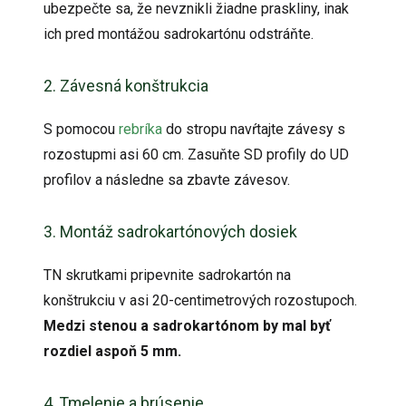
ubezpečte sa, že nevznikli žiadne praskliny, inak
ich pred montážou sadrokartónu odstráňte.
2. Závesná konštrukcia
S pomocou
rebríka
do stropu navŕtajte závesy s
rozostupmi asi 60 cm. Zasuňte SD profily do UD
profilov a následne sa zbavte závesov.
3. Montáž sadrokartónových dosiek
TN skrutkami pripevnite sadrokartón na
konštrukciu v asi 20-centimetrových rozostupoch.
Medzi stenou a sadrokartónom by mal byť
rozdiel aspoň 5 mm.
4. Tmelenie a brúsenie