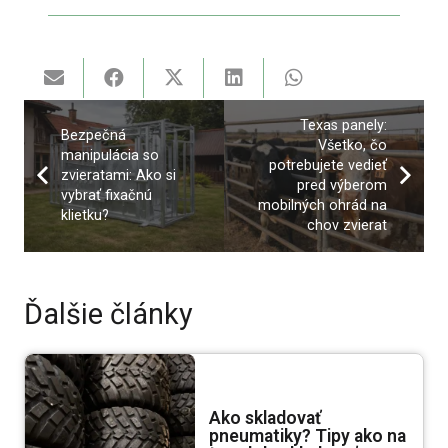
Texas panely:
Bezpečná
Všetko, čo
manipulácia so
potrebujete vedieť
zvieratami: Ako si
pred výberom
vybrať fixačnú
mobilných ohrád na
klietku?
chov zvierat
Ďalšie články
Ako skladovať
pneumatiky? Tipy ako na