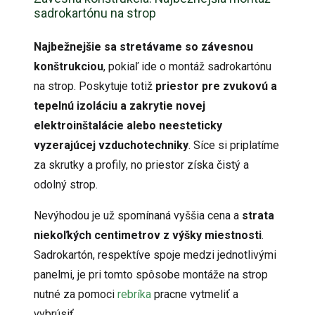
sadrokartónu na strop
Najbežnejšie sa stretávame so závesnou
konštrukciou
, pokiaľ ide o montáž sadrokartónu
na strop. Poskytuje totiž
priestor pre zvukovú a
tepelnú izoláciu a zakrytie novej
elektroinštalácie alebo neesteticky
vyzerajúcej vzduchotechniky
. Síce si priplatíme
za skrutky a profily, no priestor získa čistý a
odolný strop.
Nevýhodou je už spomínaná vyššia cena a
strata
niekoľkých centimetrov z výšky miestnosti
.
Sadrokartón, respektíve spoje medzi jednotlivými
panelmi, je pri tomto spôsobe montáže na strop
nutné za pomoci
rebríka
pracne vytmeliť a
vybrúsiť.