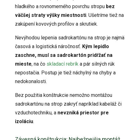
hladkého a rovnomerného povrchu stropu
bez
väčšej straty výšky miestnosti
. Ušetríme tiež na
zakúpení kovových profilov a skrutiek.
Nevýhodou lepenia sadrokartónu na strop je najmä
časová a logistická náročnosť.
Kým lepidlo
zaschne, musí sa sadrokartón pridŕžať na
mieste
, na čo
skladací rebrík
a pár silných rúk
nepostačia. Postup je tiež náchylný na chyby a
nedokonalosti.
Bez použitia konštrukcie nemožno montážou
sadrokartónu na strop zakryť napríklad kabeláž či
vzduchotechniku, a
nevzniká priestor pre
izoláciu
.
Závesná konštrukcia: Najbežnejšia montáž