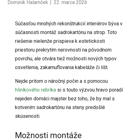
Dominik Halamček
|
22. marca 2026
Súčasťou mnohých rekonštrukcií interiérov býva v
súčasnosti montáž sadrokartónu na strop. Toto
riešenie nielenže prispieva k estetickosti
priestoru prekrytím nerovností na pôvodnom
povrchu, ale otvára tiež možnosti nových typov
osvetlenia, zakamuflovania kabeláže či líšt.
Nejde pritom o náročný počin a s pomocou
hliníkového rebríka
si s touto výzvou hravo poradí
nejeden domáci majster bez toho, že by mal s
kotvením sadrokartónu na steny predošlé
skúsenosti.
Možnosti montáže