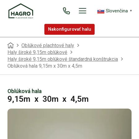
Slovenčina
▼
Nakonfigurovať halu
Oblúkové plachtové haly
Haly široké 9,15m oblúkové
Haly široké 9,15m oblúkové štandardná konštrukcia
Oblúková hala 9,15m x 30m x 4,5m
Oblúková hala
9,15m
x
30m
x
4,5m