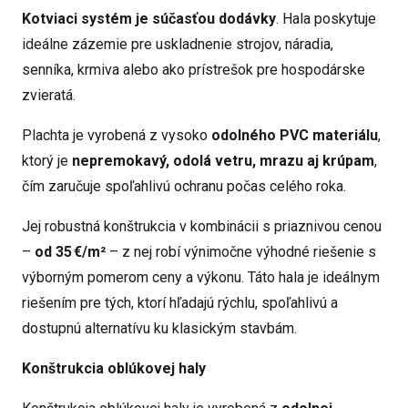
Kotviaci systém je súčasťou dodávky
. Hala poskytuje
ideálne zázemie pre uskladnenie strojov, náradia,
senníka, krmiva alebo ako prístrešok pre hospodárske
zvieratá.
Plachta je vyrobená z vysoko
odolného PVC materiálu
,
ktorý je
nepremokavý, odolá vetru, mrazu aj krúpam
,
čím zaručuje spoľahlivú ochranu počas celého roka.
Jej robustná konštrukcia v kombinácii s priaznivou cenou
–
od 35 €/m²
– z nej robí výnimočne výhodné riešenie s
výborným pomerom ceny a výkonu. Táto hala je ideálnym
riešením pre tých, ktorí hľadajú rýchlu, spoľahlivú a
dostupnú alternatívu ku klasickým stavbám.
Konštrukcia oblúkovej haly