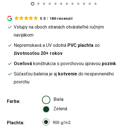
5.0
186 recenzií
Vstupy na oboch stranách otvárateľné ručným
navijákom
Nepremokavá a UV odolná
PVC plachta
so
životnosťou 20+ rokov
Oceľová
konštrukcia s povrchovou úpravou
pozink
Súčasťou balenia je aj
kotvenie
do nespevneného
povrchu
Biela
Farba
Zelená
Select pa_plachta
Plachta
900 g/m2 option for pa_plach
900 g/m2