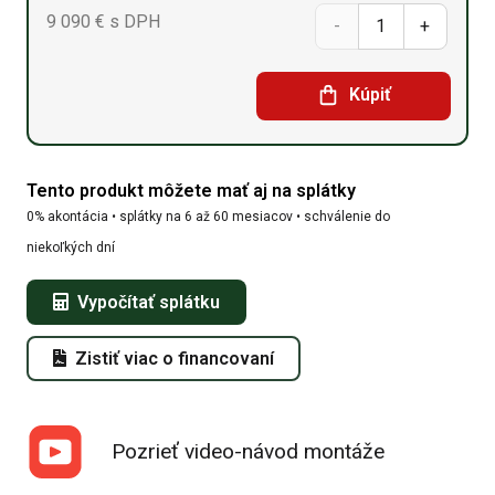
9 090
€
s DPH
množstvo
Oblúková
Kúpiť
hala
9,15m
Tento produkt môžete mať aj na splátky
x
0% akontácia • splátky na 6 až 60 mesiacov • schválenie do
30m
niekoľkých dní
x
Vypočítať splátku
4,5m
Zistiť viac o financovaní
Pozrieť video-návod montáže