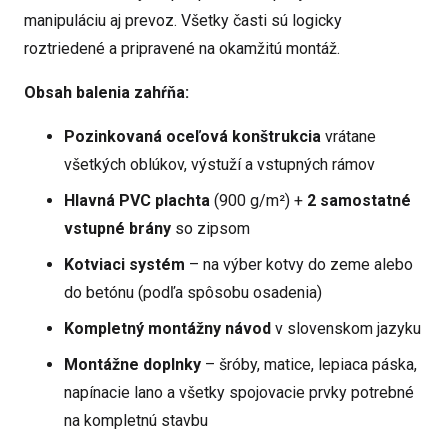
manipuláciu aj prevoz. Všetky časti sú logicky
roztriedené a pripravené na okamžitú montáž.
Obsah balenia zahŕňa:
Pozinkovaná oceľová konštrukcia
vrátane
všetkých oblúkov, výstuží a vstupných rámov
Hlavná PVC plachta
(900 g/m²) +
2 samostatné
vstupné brány
so zipsom
Kotviaci systém
– na výber kotvy do zeme alebo
do betónu (podľa spôsobu osadenia)
Kompletný montážny návod
v slovenskom jazyku
Montážne doplnky
– šróby, matice, lepiaca páska,
napínacie lano a všetky spojovacie prvky potrebné
na kompletnú stavbu