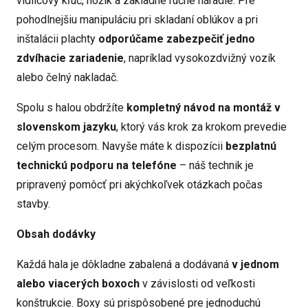
vidlicový kľúč, nožík a základné ručné náradie. Pre
pohodlnejšiu manipuláciu pri skladaní oblúkov a pri
inštalácii plachty
odporúčame zabezpečiť jedno
zdvíhacie zariadenie
, napríklad vysokozdvižný vozík
alebo čelný nakladač.
Spolu s halou obdržíte
kompletný návod na montáž v
slovenskom jazyku
, ktorý vás krok za krokom prevedie
celým procesom. Navyše máte k dispozícii
bezplatnú
technickú podporu na telefóne
– náš technik je
pripravený pomôcť pri akýchkoľvek otázkach počas
stavby.
Obsah dodávky
Každá hala je dôkladne zabalená a dodávaná
v jednom
alebo viacerých boxoch
v závislosti od veľkosti
konštrukcie. Boxy sú prispôsobené pre jednoduchú