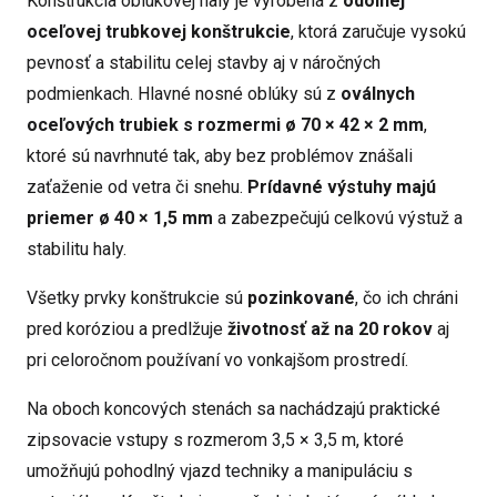
Konštrukcia oblúkovej haly je vyrobená z
odolnej
oceľovej trubkovej konštrukcie
, ktorá zaručuje vysokú
pevnosť a stabilitu celej stavby aj v náročných
podmienkach. Hlavné nosné oblúky sú z
oválnych
oceľových trubiek s rozmermi ø 70 × 42 × 2 mm
,
ktoré sú navrhnuté tak, aby bez problémov znášali
zaťaženie od vetra či snehu.
Prídavné výstuhy majú
priemer ø 40 × 1,5 mm
a zabezpečujú celkovú výstuž a
stabilitu haly.
Všetky prvky konštrukcie sú
pozinkované
, čo ich chráni
pred koróziou a predlžuje
životnosť až na 20 rokov
aj
pri celoročnom používaní vo vonkajšom prostredí.
Na oboch koncových stenách sa nachádzajú praktické
zipsovacie vstupy s rozmerom 3,5 × 3,5 m, ktoré
umožňujú pohodlný vjazd techniky a manipuláciu s