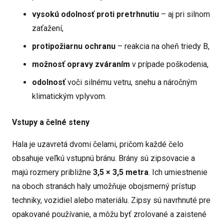
vysokú odolnosť proti pretrhnutiu
– aj pri silnom
zaťažení,
protipožiarnu ochranu
– reakcia na oheň triedy B,
možnosť opravy zváraním
v prípade poškodenia,
odolnosť
voči silnému vetru, snehu a náročným
klimatickým vplyvom.
Vstupy a čelné steny
Hala je uzavretá dvomi čelami, pričom každé čelo
obsahuje veľkú vstupnú bránu. Brány sú zipsovacie a
majú rozmery približne
3,5 × 3,5 metra
. Ich umiestnenie
na oboch stranách haly umožňuje obojsmerný prístup
techniky, vozidiel alebo materiálu. Zipsy sú navrhnuté pre
opakované používanie, a môžu byť zrolované a zaistené