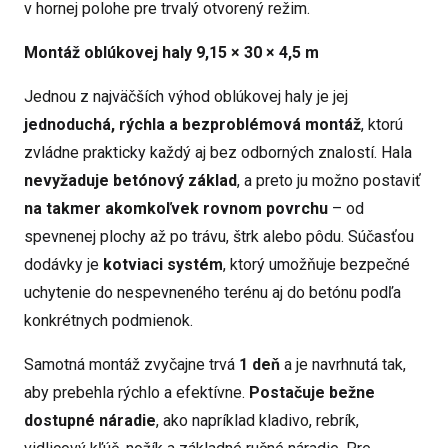
v hornej polohe pre trvalý otvorený režim.
Montáž oblúkovej haly 9,15 × 30 × 4,5 m
Jednou z najväčších výhod oblúkovej haly je jej
jednoduchá, rýchla a bezproblémová montáž
, ktorú
zvládne prakticky každý aj bez odborných znalostí. Hala
nevyžaduje betónový základ
, a preto ju možno postaviť
na takmer akomkoľvek rovnom povrchu
– od
spevnenej plochy až po trávu, štrk alebo pôdu. Súčasťou
dodávky je
kotviaci systém
, ktorý umožňuje bezpečné
uchytenie do nespevneného terénu aj do betónu podľa
konkrétnych podmienok.
Samotná montáž zvyčajne trvá
1 deň
a je navrhnutá tak,
aby prebehla rýchlo a efektívne.
Postačuje bežne
dostupné náradie
, ako napríklad kladivo, rebrík,