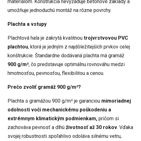
materiálom. Konštrukcia nevyžaduje betónové základy a
umožňuje jednoduchú montáž na rôzne povrchy.
Plachta a vstupy
Plachtová hala je zakrytá kvalitnou
trojvrstvovou PVC
plachtou
, ktorá je jedným z najdôležitejších prvkov celej
konštrukcie. Štandardne dodávaná plachta má gramáž
900 g/m²
, čo predstavuje optimálnu rovnováhu medzi
hmotnosťou, pevnosťou, flexibilitou a cenou.
Prečo zvoliť gramáž 900 g/m²?
Plachta s gramážou 900 g/m² je garanciou
mimoriadnej
odolnosti voči mechanickému poškodeniu a
extrémnym klimatickým podmienkam,
pričom si
zachováva pevnosť a dlhú
životnosť až 30 rokov
. Vďaka
svojej robustnosti spoľahlivo odoláva silnému vetru,